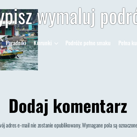
pisz wymaluj podr
Poradniki
Kierunki
Podróże pełne smaku
Pełna ku
Dodaj komentarz
wój adres e-mail nie zostanie opublikowany.
Wymagane pola są oznaczon