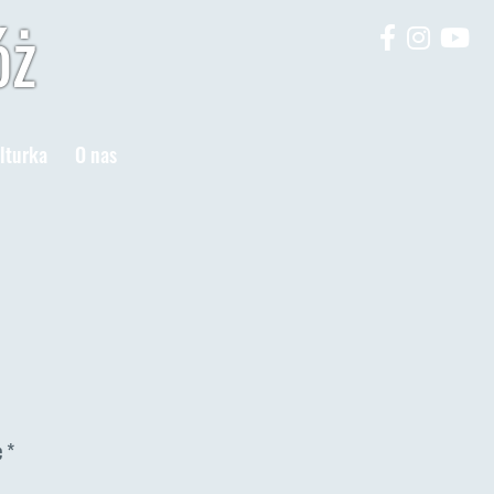
óż
lturka
O nas
e
*