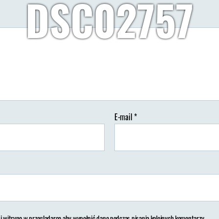
DSC02757
Autor:
Wypisz Wymaluj Podróż
18/11/2018
Brak komenta
utor
Data
pisu
wpisu
E-mail
*
 i witrynę w przeglądarce aby wypełnić dane podczas pisania kolejnych komentarzy.