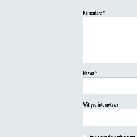
Komentarz
*
A
w
Nazwa
*
Witryna internetowa
Zapisz moje dane, adres e-mail