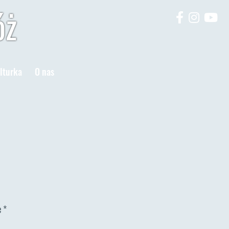
óż
lturka
O nas
e
*