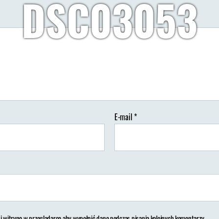
DSC03053
Autor:
Wypisz Wymaluj Podróż
18/11/2018
Brak komenta
utor
Data
pisu
wpisu
E-mail
*
 i witrynę w przeglądarce aby wypełnić dane podczas pisania kolejnych komentarzy.