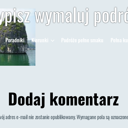
pisz wymaluj podr
Poradniki
Kierunki
Podróże pełne smaku
Pełna ku
Dodaj komentarz
wój adres e-mail nie zostanie opublikowany.
Wymagane pola są oznaczon