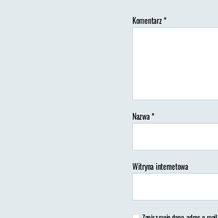
Komentarz
*
A
w
Nazwa
*
Witryna internetowa
Zapisz moje dane, adres e-mail