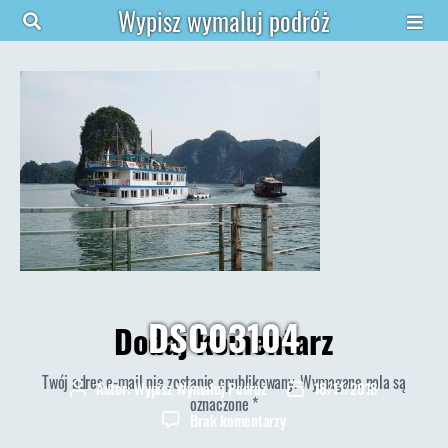
Wypisz wymaluj podróż
DSC03104
Dodaj komentarz
Twój adres e-mail nie zostanie opublikowany.
Wymagane pola są
Autor:
Wypisz Wymaluj Podróż
18/11/2018
Autor
Data
oznaczone
*
wpisu
wpisu
do
Brak komentarzy
DSC03104