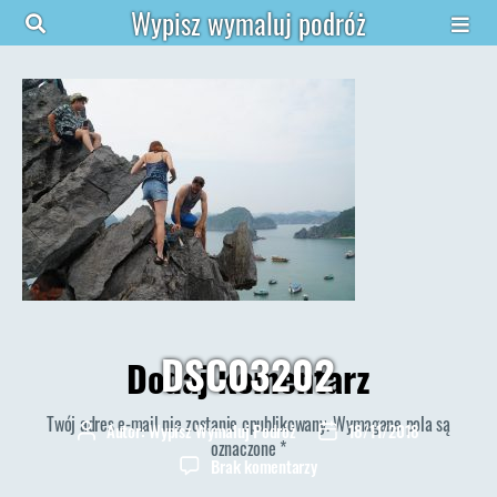
Wypisz wymaluj podróż
DSC03202
Dodaj komentarz
Twój adres e-mail nie zostanie opublikowany.
Wymagane pola są
Autor:
Wypisz Wymaluj Podróż
18/11/2018
Autor
Data
oznaczone
*
wpisu
wpisu
do
Brak komentarzy
DSC03202