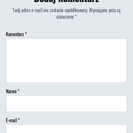
Pogórza
Twój adres e-mail nie zostanie opublikowany.
Wymagane pola są
Kaczawskiego,
oznaczone
*
Dobków
Komentarz
*
Nazwa
*
E-mail
*