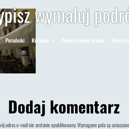
pisz wymaluj podr
Poradniki
Kierunki
Podróże pełne smaku
Pełna ku
Dodaj komentarz
wój adres e-mail nie zostanie opublikowany.
Wymagane pola są oznaczon