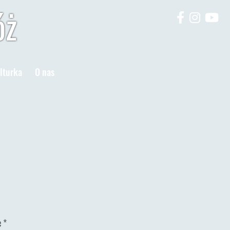
óż
lturka
O nas
e
*