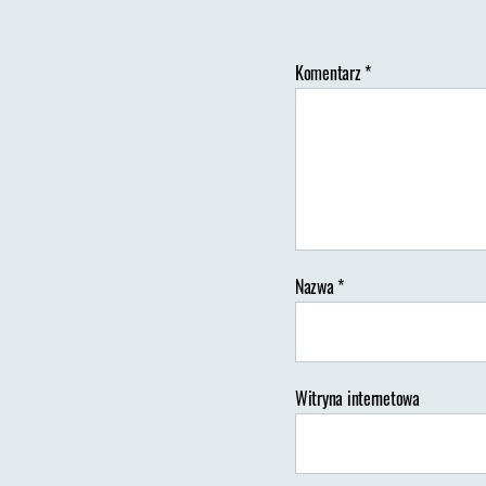
Komentarz
*
Au
wp
Nazwa
*
Witryna internetowa