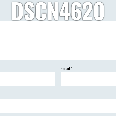
DSCN4620
Autor:
Wypisz Wymaluj Podróż
22/08/2018
Brak koment
tor
Data
isu
wpisu
E-mail
*