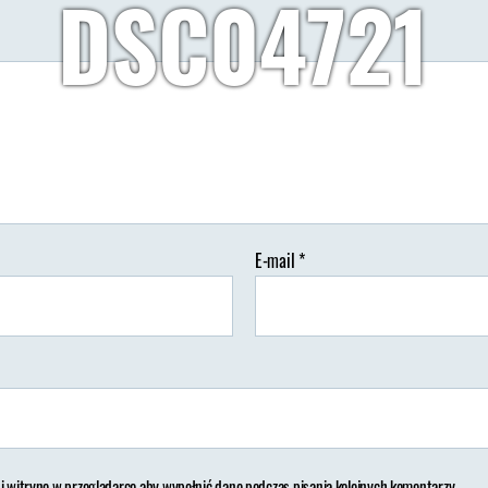
DSC04721
Zamek Petrele, restauracja w wieży
Autor:
Wypisz Wymaluj Podróż
17/06/2018
Brak koment
tor
Data
isu
wpisu
E-mail
*
 i witrynę w przeglądarce aby wypełnić dane podczas pisania kolejnych komentarzy.