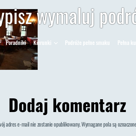
pisz wymaluj podr
Poradniki
Kierunki
Podróże pełne smaku
Pełna ku
Dodaj komentarz
wój adres e-mail nie zostanie opublikowany.
Wymagane pola są oznaczon