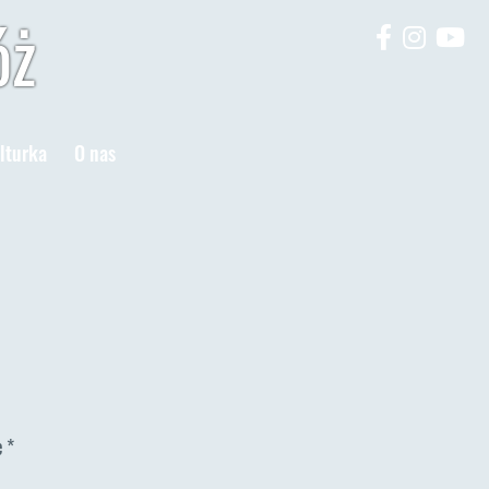
óż
lturka
O nas
e
*