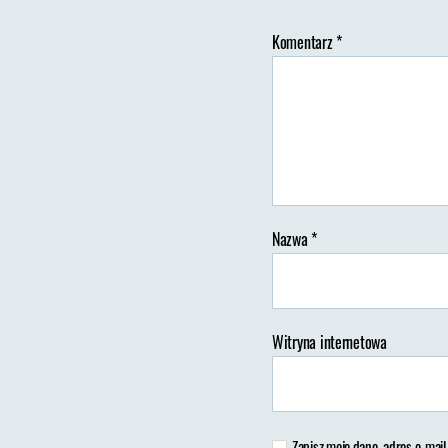
Komentarz
*
Au
wp
Nazwa
*
Witryna internetowa
Zapisz moje dane, adres e-mail