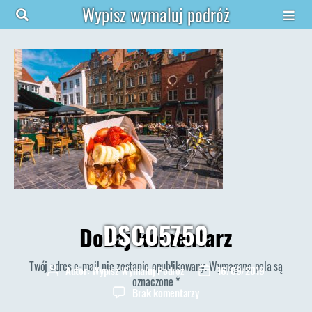
Wypisz wymaluj podróż
DSC05750
Dodaj komentarz
Twój adres e-mail nie zostanie opublikowany.
Wymagane pola są
Autor:
Wypisz Wymaluj Podróż
16/09/2019
Autor
Data
oznaczone
*
wpisu
wpisu
do
Brak komentarzy
DSC05750