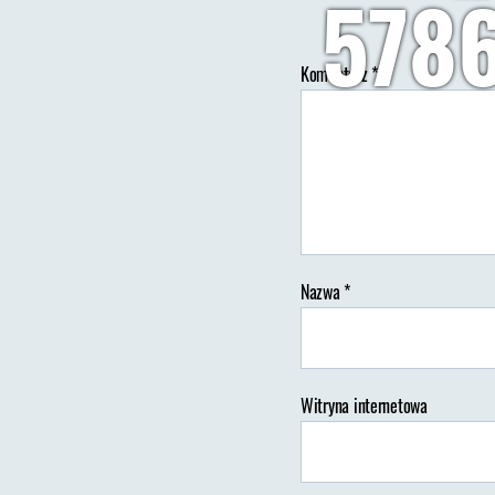
578
Komentarz
*
Au
wp
Nazwa
*
Witryna internetowa