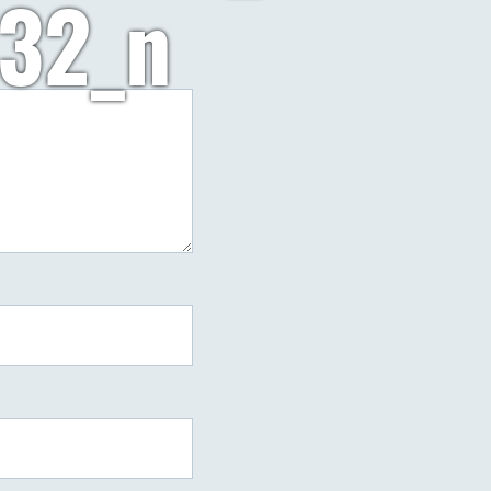
32_n
do
arzy
38194124_1888181601239924_5275786501823660032_n