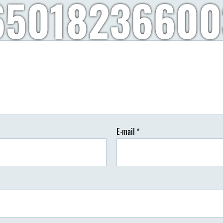
65018236600
Autor:
Wypisz Wymaluj Podróż
02/08/2018
Brak koment
tor
Data
isu
wpisu
E-mail
*