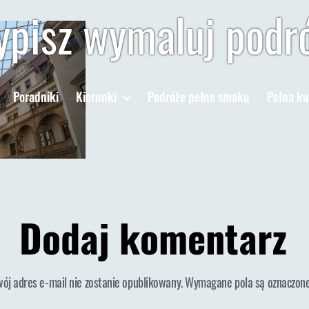
pisz wymaluj podr
Poradniki
Kierunki
Podróże pełne smaku
Pełna ku
Dodaj komentarz
wój adres e-mail nie zostanie opublikowany.
Wymagane pola są oznaczon