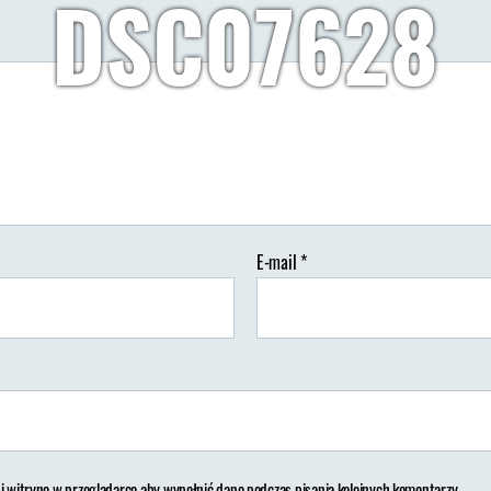
DSC07628
Autor:
Wypisz Wymaluj Podróż
02/08/2018
Brak koment
tor
Data
isu
wpisu
E-mail
*
 i witrynę w przeglądarce aby wypełnić dane podczas pisania kolejnych komentarzy.