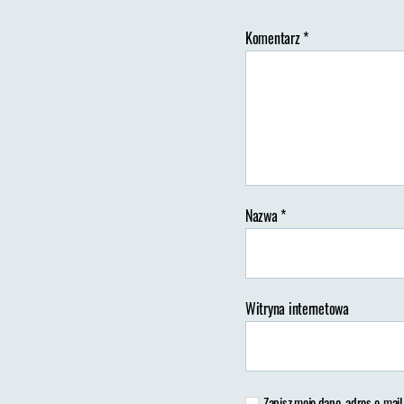
Komentarz
*
Au
wp
Nazwa
*
Witryna internetowa
Zapisz moje dane, adres e-mail