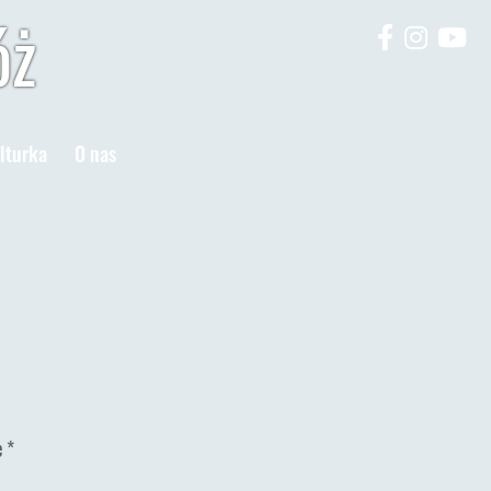
óż
lturka
O nas
e
*