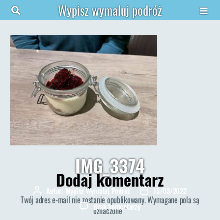
Wypisz wymaluj podróż
IMG_3374
Dodaj komentarz
Autor:
Wypisz Wymaluj Podróż
18/03/2022
Autor
Data
Twój adres e-mail nie zostanie opublikowany.
Wymagane pola są
wpisu
wpisu
do
Brak komentarzy
oznaczone
*
IMG_3374