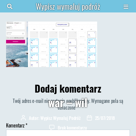
Wypisz wymaluj podróż
Dodaj komentarz
war – wil
Twój adres e-mail nie zostanie opublikowany.
Wymagane pola są
oznaczone
*
Autor:
Wypisz Wymaluj Podróż
25/07/2018
Autor
Data
wpisu
wpisu
Komentarz
*
do
Brak komentarzy
war