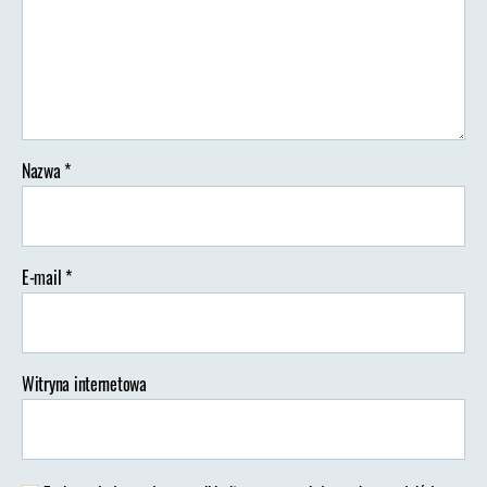
–
wil
Nazwa
*
E-mail
*
Witryna internetowa