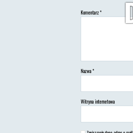
Komentarz
*
Au
wp
Nazwa
*
Witryna internetowa
Zapisz moje dane, adres e-mail