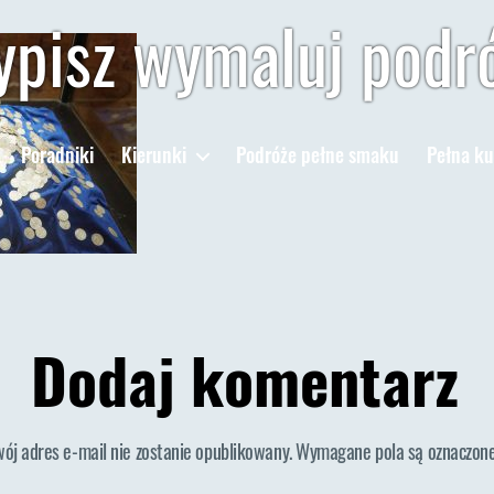
pisz wymaluj podr
Poradniki
Kierunki
Podróże pełne smaku
Pełna ku
Dodaj komentarz
wój adres e-mail nie zostanie opublikowany.
Wymagane pola są oznaczon