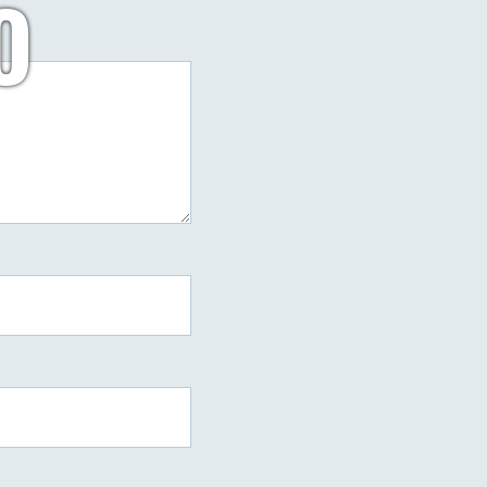
O
do
arzy
DSC07281_DxO