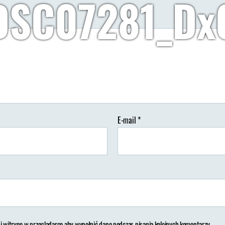
DSC07281_Dx
Autor:
Wypisz Wymaluj Podróż
18/07/2018
Brak koment
tor
Data
isu
wpisu
E-mail
*
 i witrynę w przeglądarce aby wypełnić dane podczas pisania kolejnych komentarzy.