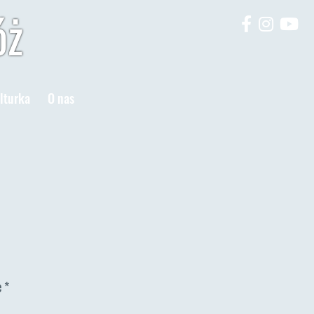
óż
lturka
O nas
e
*