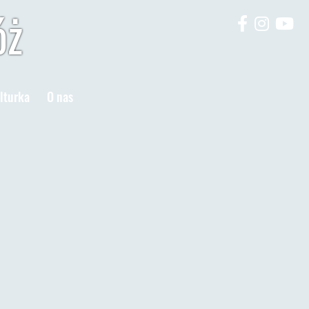
óż
lturka
O nas