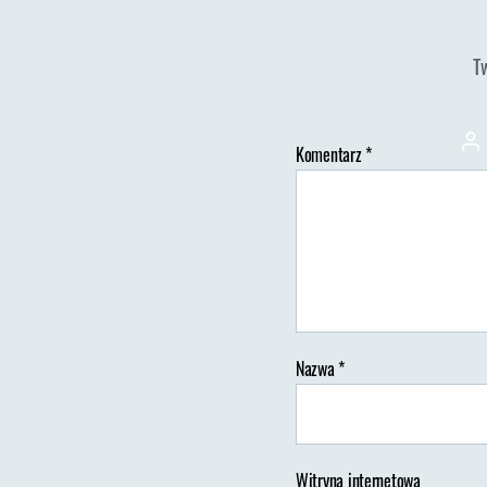
T
Au
Komentarz
*
wp
Nazwa
*
Witryna internetowa