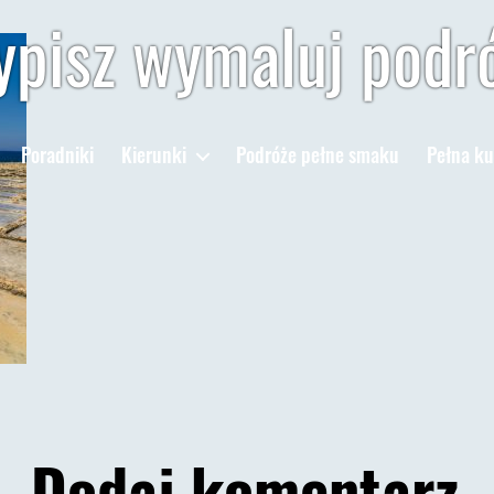
pisz wymaluj podr
Poradniki
Kierunki
Podróże pełne smaku
Pełna ku
Dodaj komentarz