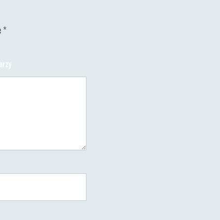
e
*
do
arzy
Salt
Pans