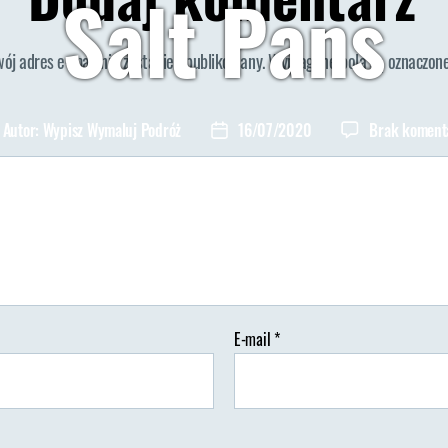
Salt Pans
wój adres e-mail nie zostanie opublikowany.
Wymagane pola są oznaczon
Autor:
Wypisz Wymaluj Podróż
16/07/2020
Brak koment
tor
Data
isu
wpisu
E-mail
*