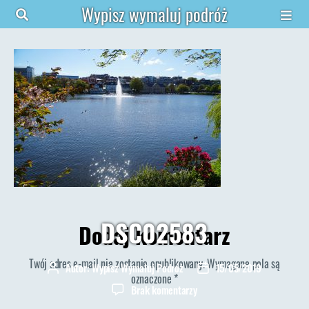
Wypisz wymaluj podróż
DSC02583
Dodaj komentarz
Twój adres e-mail nie zostanie opublikowany.
Wymagane pola są
Autor:
Wypisz Wymaluj Podróż
15/05/2019
Autor
Data
oznaczone
*
wpisu
wpisu
do
Brak komentarzy
DSC02583