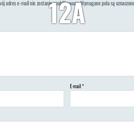
12A
wój adres e-mail nie zostanie opublikowany.
Wymagane pola są oznaczon
Autor:
Wypisz Wymaluj Podróż
21/07/2018
Brak koment
tor
Data
isu
wpisu
E-mail
*