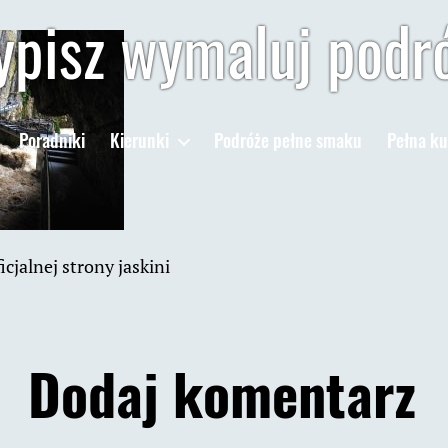
pisz wymaluj podr
Poradniki
Kierunki
Podróże pełne smaku
Pełna ku
icjalnej strony jaskini
Dodaj komentarz