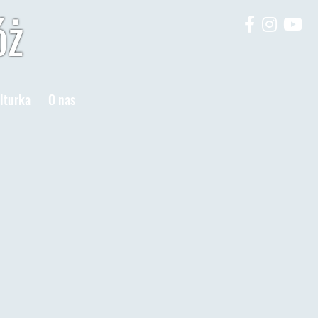
óż
lturka
O nas