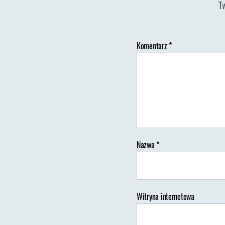
T
Komentarz
*
Au
wp
Nazwa
*
Witryna internetowa