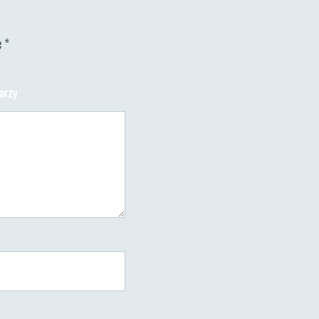
e
*
do
arzy
DSC1076