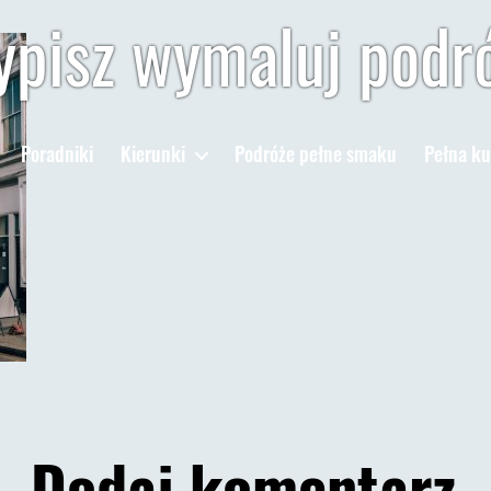
pisz wymaluj podr
Poradniki
Kierunki
Podróże pełne smaku
Pełna ku
Dodaj komentarz