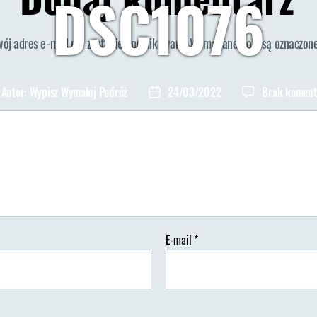
DSC1076
wój adres e-mail nie zostanie opublikowany.
Wymagane pola są oznaczon
Autor:
Wypisz Wymaluj Podróż
24/03/2022
Brak koment
tor
Data
isu
wpisu
E-mail
*