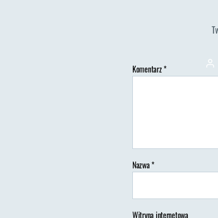
T
Au
Komentarz
*
wp
Nazwa
*
Witryna internetowa