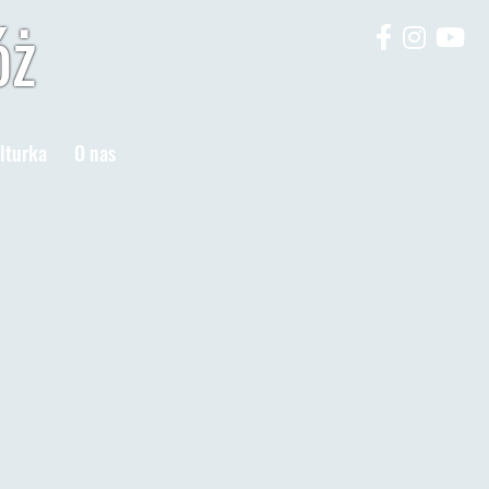
óż
lturka
O nas