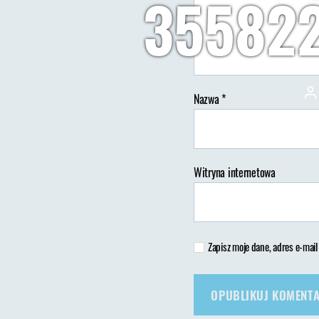
35582
A
Nazwa
*
w
Witryna internetowa
Zapisz moje dane, adres e-mail