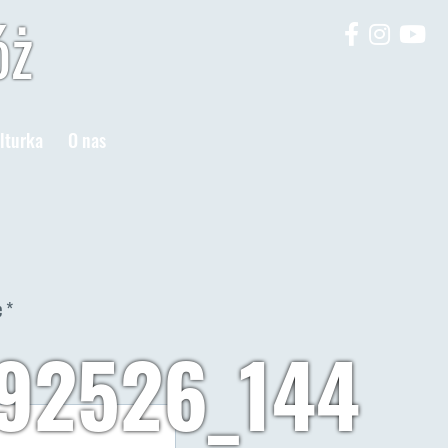
óż
lturka
O nas
e
*
92526_144