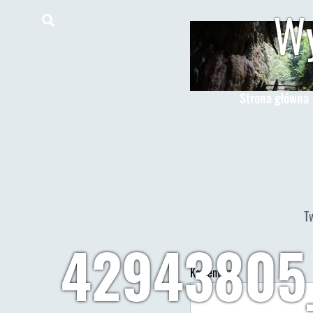
Wy
Strona główna
T
42943805
Komentarz
*