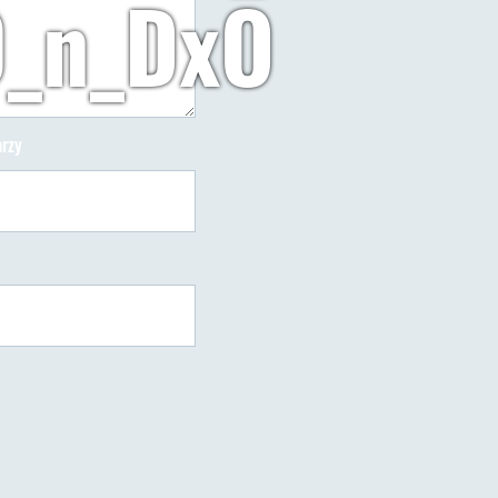
_n_DxO
do
rzy
42943805_169254123992526_1443558222085488640_n_DxO