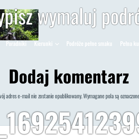
pisz wymaluj podr
Poradniki
Kierunki
Podróże pełne smaku
Pełna ku
Dodaj komentarz
wój adres e-mail nie zostanie opublikowany.
Wymagane pola są oznaczon
_1692541239