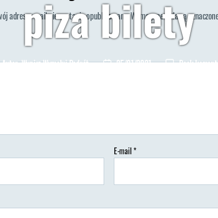
piza bilety
wój adres e-mail nie zostanie opublikowany.
Wymagane pola są oznaczon
Autor:
Wypisz Wymaluj Podróż
25/01/2021
Brak koment
tor
Data
isu
wpisu
E-mail
*