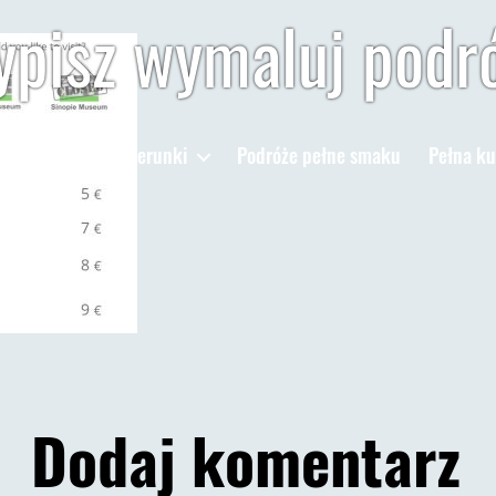
pisz wymaluj podr
Poradniki
Kierunki
Podróże pełne smaku
Pełna ku
Dodaj komentarz