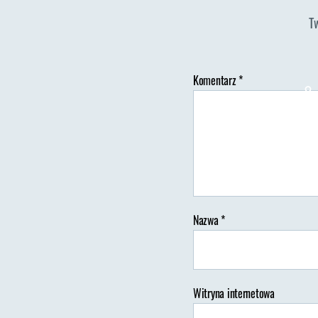
T
Komentarz
*
Au
wp
Nazwa
*
Witryna internetowa