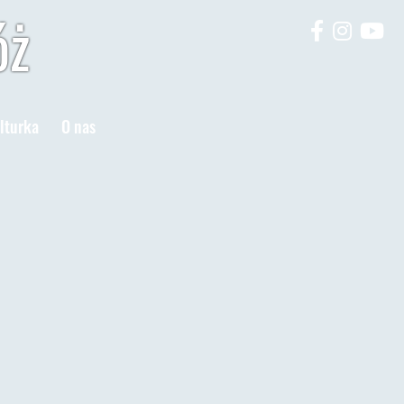
óż
lturka
O nas