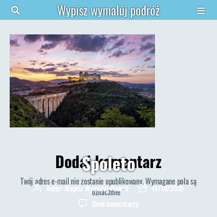
Wypisz wymaluj podróż
Dodaj komentarz
Spoleto
Twój adres e-mail nie zostanie opublikowany.
Wymagane pola są
Autor:
Wypisz Wymaluj Podróż
14/10/2025
Autor
Data
oznaczone
*
wpisu
wpisu
do
Brak komentarzy
Spoleto