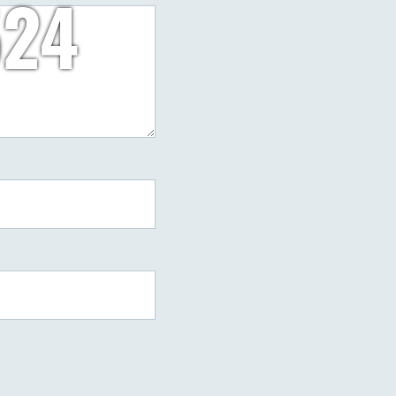
524
do
arzy
20190602_123524