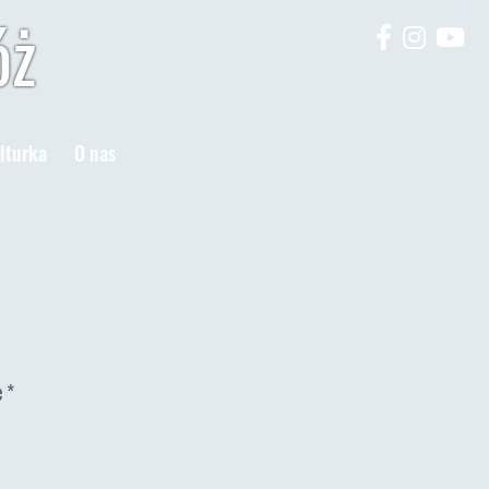
óż
lturka
O nas
e
*