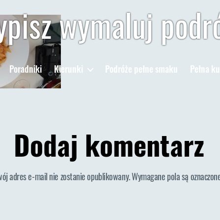
pisz wymaluj podr
Poradniki
Kierunki
Podróże pełne smaku
Pełna ku
Dodaj komentarz
wój adres e-mail nie zostanie opublikowany.
Wymagane pola są oznaczon