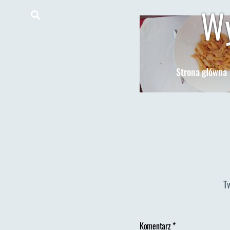
Wy
Strona główna
T
Komentarz
*