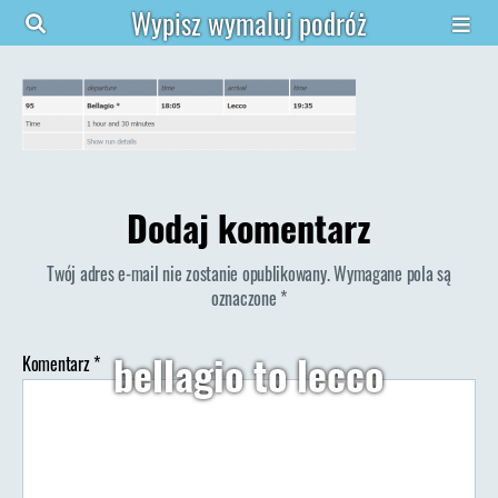
Wypisz wymaluj podróż
Dodaj komentarz
Twój adres e-mail nie zostanie opublikowany.
Wymagane pola są
oznaczone
*
bellagio to lecco
Komentarz
*
Autor:
Wypisz Wymaluj Podróż
30/05/2018
Autor
Data
wpisu
wpisu
do
Brak komentarzy
bellagio