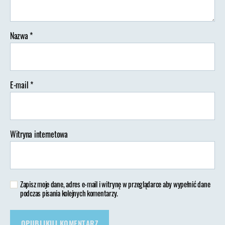
to
lecco
Nazwa
*
E-mail
*
Witryna internetowa
Zapisz moje dane, adres e-mail i witrynę w przeglądarce aby wypełnić dane
podczas pisania kolejnych komentarzy.