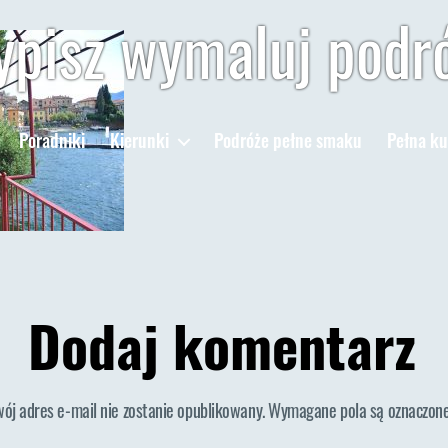
pisz wymaluj podr
Poradniki
Kierunki
Podróże pełne smaku
Pełna ku
Dodaj komentarz
wój adres e-mail nie zostanie opublikowany.
Wymagane pola są oznaczon