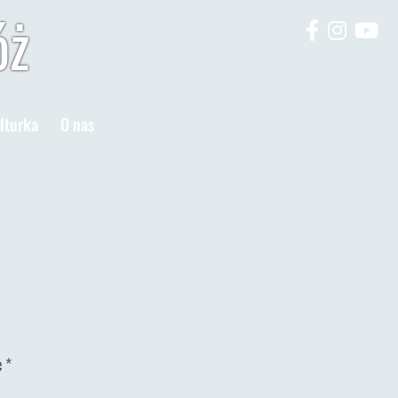
óż
lturka
O nas
e
*