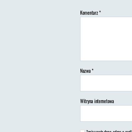
Komentarz
*
Au
wp
Nazwa
*
Witryna internetowa
Zapisz moje dane, adres e-mail