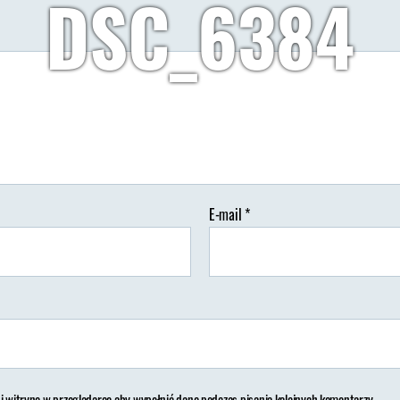
DSC_6384
Autor:
Wypisz Wymaluj Podróż
30/05/2018
Brak koment
tor
Data
isu
wpisu
E-mail
*
 i witrynę w przeglądarce aby wypełnić dane podczas pisania kolejnych komentarzy.