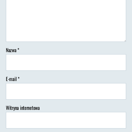
to
ber
Nazwa
*
E-mail
*
Witryna internetowa