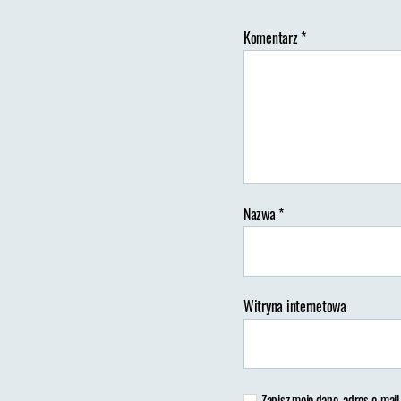
Komentarz
*
Au
wp
Nazwa
*
Witryna internetowa
Zapisz moje dane, adres e-mail