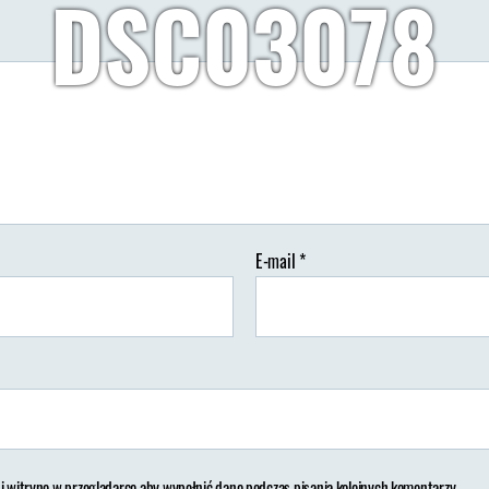
DSC03078
Autor:
Wypisz Wymaluj Podróż
09/06/2019
Brak koment
tor
Data
isu
wpisu
E-mail
*
 i witrynę w przeglądarce aby wypełnić dane podczas pisania kolejnych komentarzy.