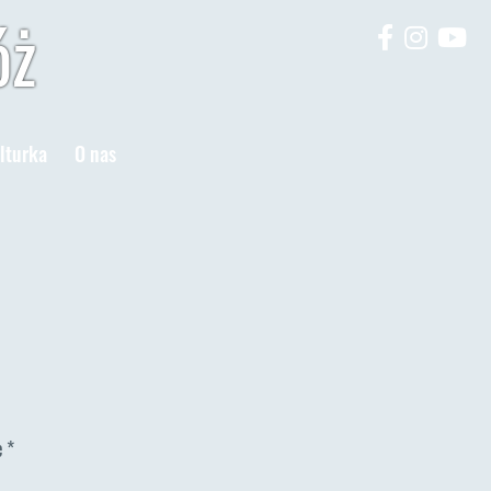
óż
lturka
O nas
e
*