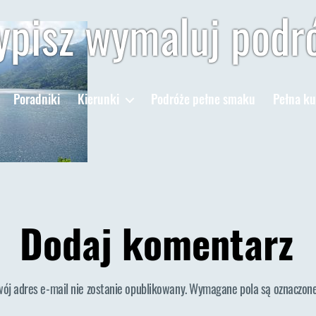
pisz wymaluj podr
Poradniki
Kierunki
Podróże pełne smaku
Pełna ku
Dodaj komentarz
wój adres e-mail nie zostanie opublikowany.
Wymagane pola są oznaczon