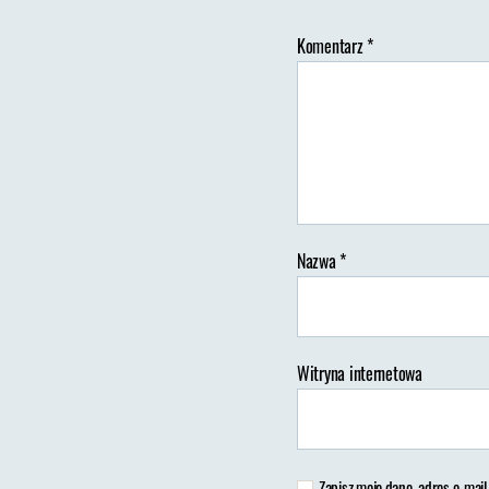
Komentarz
*
Au
wp
Nazwa
*
Witryna internetowa
Zapisz moje dane, adres e-mail