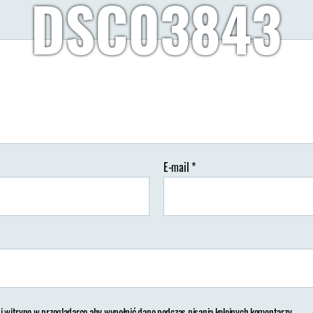
DSC03843
Autor:
Wypisz Wymaluj Podróż
08/06/2019
Brak koment
tor
Data
isu
wpisu
E-mail
*
 i witrynę w przeglądarce aby wypełnić dane podczas pisania kolejnych komentarzy.