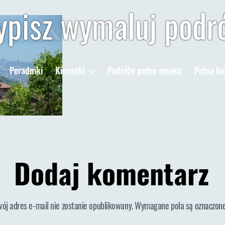
pisz wymaluj podr
Poradniki
Kierunki
Podróże pełne smaku
Pełna ku
Dodaj komentarz
wój adres e-mail nie zostanie opublikowany.
Wymagane pola są oznaczon