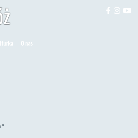
óż
lturka
O nas
e
*