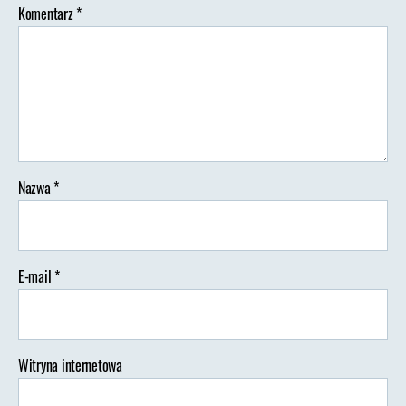
Komentarz
*
a
Mare
|
Plan
wyjazdu
do
Apulii
Nazwa
*
E-mail
*
Witryna internetowa