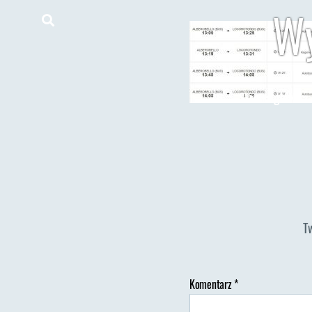
Wy
Strona główna
T
Komentarz
*