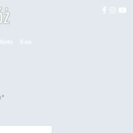
óż
lturka
O nas
e
*