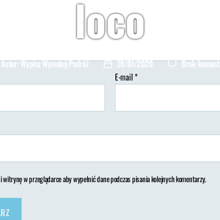
loco
i do Locorotondo
Autor:
Wypisz Wymaluj Podróż
28/01/2020
Brak koment
tor
Data
isu
wpisu
E-mail
*
 i witrynę w przeglądarce aby wypełnić dane podczas pisania kolejnych komentarzy.