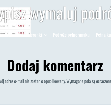
pisz wymaluj podr
Poradniki
Kierunki
Podróże pełne smaku
Pełna ku
Dodaj komentarz
wój adres e-mail nie zostanie opublikowany.
Wymagane pola są oznaczon