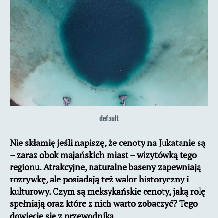
najpiękniejsze?
default
Nie skłamię jeśli napiszę, że cenoty na Jukatanie są
– zaraz obok majańskich miast – wizytówką tego
regionu. Atrakcyjne, naturalne baseny zapewniają
rozrywkę, ale posiadają też walor historyczny i
kulturowy. Czym są meksykańskie cenoty, jaką rolę
spełniają oraz które z nich warto zobaczyć? Tego
dowiecie się z przewodnika.