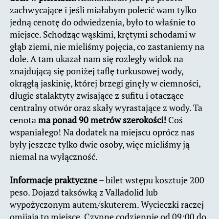
zachwycające i jeśli miałabym polecić wam tylko
jedną cenotę do odwiedzenia, było to właśnie to
miejsce. Schodząc wąskimi, krętymi schodami w
głąb ziemi, nie mieliśmy pojęcia, co zastaniemy na
dole. A tam ukazał nam się rozległy widok na
znajdującą się poniżej taflę turkusowej wody,
okrągłą jaskinię, której brzegi ginęły w ciemności,
długie stalaktyty zwisające z sufitu i otaczące
centralny otwór oraz skały wyrastające z wody. Ta
cenota
ma ponad 90 metrów szerokości!
Coś
wspaniałego! Na dodatek na miejscu oprócz nas
były jeszcze tylko dwie osoby, więc mieliśmy ją
niemal na wyłączność.
Informacje praktyczne
– bilet wstępu kosztuje 200
peso. Dojazd taksówką z Valladolid lub
wypożyczonym autem/skuterem. Wycieczki raczej
omijają to miejsce. Czynne codziennie od 09:00 do