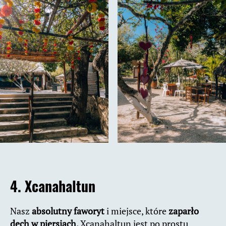
4. Xcanahaltun
Nasz
absolutny faworyt
i miejsce, które
zaparło
dech w piersiach.
Xcanahaltun jest po prostu