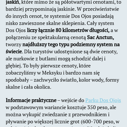
jaskiń
, które mimo że są półotwartymi cenotami, to
bardziej przypominają jaskinie. W przeciwieństwie
do innych cenot, te systemie Dos Ojos posiadają
nisko zawieszone skalne sklepienia. Cały system
Dos Ojos
liczy łącznie 80 kilometrów długości,
a w
połączeniu ze spektakularną cenotą
Sac Anctun,
tworzy
najdłuższy tego typu podziemny system na
świecie
. Dla turystów udostęnione są dwie cenoty,
ale nurkowie z butlami mogą schodzić dalej i
głębiej. To były pierwsze cenoty, które
zobaczyliśmy w Meksyku i bardzo nam się
spodobały – zachwyciło światło, kolor wody, formy
skalne i cała okolica.
Informacje praktyczne
– wejście do
Parku Dos Ojojs
w podstawowym wariancie kosztuje 350 peso, ale
można wykupić zwiedzanie z przewodnikiem i
pływanie po większej licznie grot (600-700 peso, w