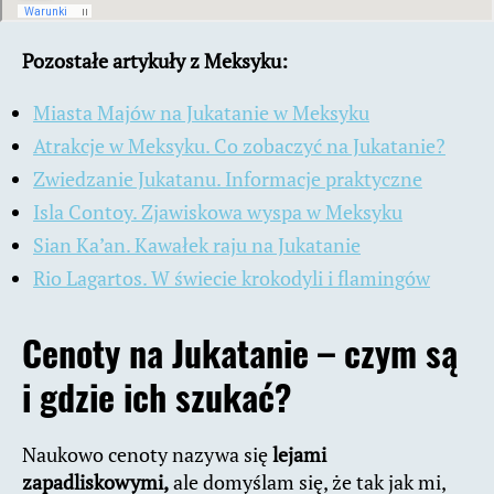
Pozostałe artykuły z Meksyku:
Miasta Majów na Jukatanie w Meksyku
Atrakcje w Meksyku. Co zobaczyć na Jukatanie?
Zwiedzanie Jukatanu. Informacje praktyczne
Isla Contoy. Zjawiskowa wyspa w Meksyku
Sian Ka’an. Kawałek raju na Jukatanie
Rio Lagartos. W świecie krokodyli i flamingów
Cenoty na Jukatanie – czym są
i gdzie ich szukać?
Naukowo cenoty nazywa się
lejami
zapadliskowymi,
ale domyślam się, że tak jak mi,