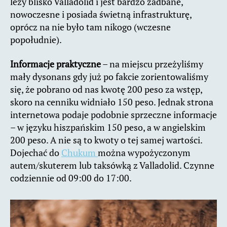
leży blisko Valladolid i jest bardzo zadbane,
nowoczesne i posiada świetną infrastrukturę,
oprócz na nie było tam nikogo (wczesne
popołudnie).
Informacje praktyczne
– na miejscu przeżyliśmy
mały dysonans gdy już po fakcie zorientowaliśmy
się, że pobrano od nas kwotę 200 peso za wstęp,
skoro na cenniku widniało 150 peso. Jednak strona
internetowa podaje podobnie sprzeczne informacje
– w języku hiszpańskim 150 peso, a w angielskim
200 peso. A nie są to kwoty o tej samej wartości.
Dojechać do
Chukum
można wypożyczonym
autem/skuterem lub taksówką z Valladolid. Czynne
codziennie od 09:00 do 17:00.