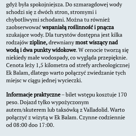
gdyż była spokojniejsza. Do szmaragdowej wody
schodzi się z dwóch stron, stromymi i
chybotliwymi schodami. Można tu również
zaobserwować
wspaniałą roślinność i pnącza
szukające wody. Dla turystów dostępna jest kilka
rodzajów
zipline,
drewniany
most wiszący nad
wodą i dwa punkty widokowe
. W cenocie tworzą się
niekiedy małe wodospady, co wygląda przepięknie.
Cenota leży 1,5 kilometra od strefy archeologicznej
Ek Balam, dlatego warto połączyć zwiedzanie tych
miejsc w ciągu jednej wycieczki.
Informacje praktyczne
– bilet wstępu kosztuje 170
peso. Dojazd tylko wypożyczonym
autem/skuterem lub taksówką z Valladolid. Warto
połączyć z wizytą w Ek Balam. Czynne codziennie
od 08:00 doo 17:00.