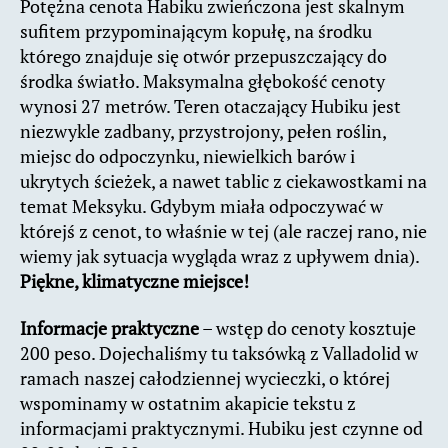
Potężna cenota Habiku zwieńczona jest skalnym
sufitem przypominającym kopułę, na środku
którego znajduje się otwór przepuszczający do
środka światło. Maksymalna głębokość cenoty
wynosi 27 metrów. Teren otaczający Hubiku jest
niezwykle zadbany, przystrojony, pełen roślin,
miejsc do odpoczynku, niewielkich barów i
ukrytych ścieżek, a nawet tablic z ciekawostkami na
temat Meksyku. Gdybym miała odpoczywać w
którejś z cenot, to właśnie w tej (ale raczej rano, nie
wiemy jak sytuacja wygląda wraz z upływem dnia).
Piękne, klimatyczne miejsce!
Informacje praktyczne
– wstęp do cenoty kosztuje
200 peso. Dojechaliśmy tu taksówką z Valladolid w
ramach naszej całodziennej wycieczki, o której
wspominamy w ostatnim akapicie tekstu z
informacjami praktycznymi. Hubiku jest czynne od