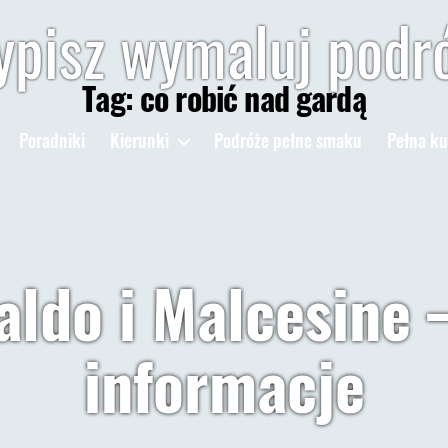
pisz wymaluj podr
Tag:
co robić nad gardą
Poradniki
Kierunki
Podróże pełne smaku
Pełna ku
ldo i Malcesine –
informacje