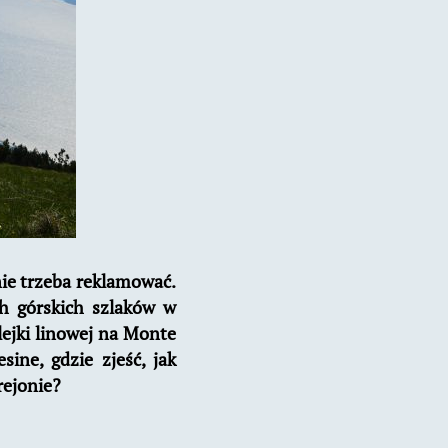
nie trzeba reklamować.
ch górskich szlaków w
lejki linowej na Monte
ine, gdzie zjeść, jak
rejonie?