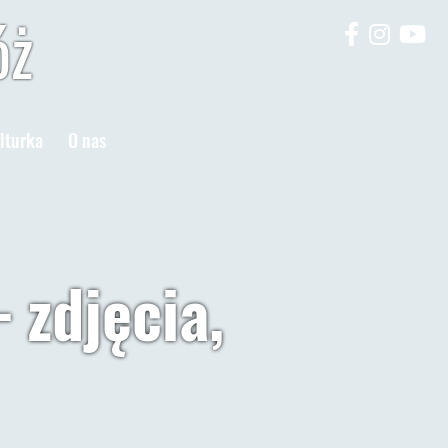
óż
lturka
O nas
 zdjęcia,