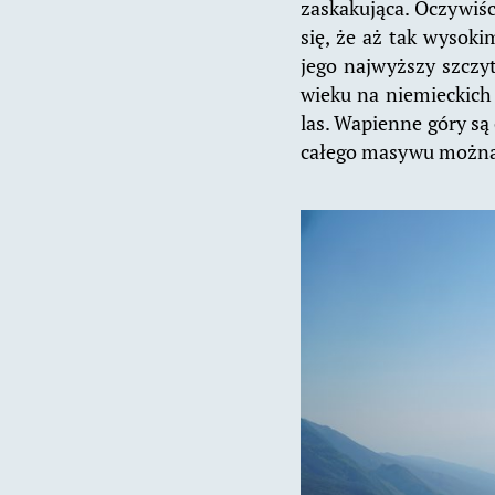
zaskakująca. Oczywiśc
się, że aż tak wysok
jego najwyższy szczyt
wieku na niemieckich
las. Wapienne góry są
całego masywu można na