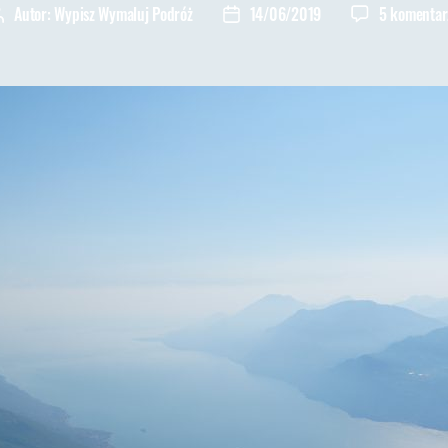
Autor:
Wypisz Wymaluj Podróż
14/06/2019
5 komentar
Autor
Data
wpisu
wpisu