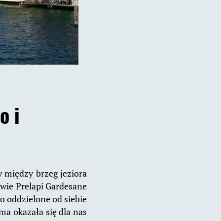
o i
 między brzeg jeziora
zwie Prelapi Gardesane
o oddzielone od siebie
ma okazała się dla nas