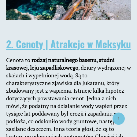
2. Cenoty | Atrakcje w Meksyku
Cenota to
rodzaj naturalnego basenu, studni
krasowej, leju zapadliskowego
, dziury wydrążonej w
skałach i wypełnionej wodą. Są to
charakterystyczne zjawiska dla Jukatanu, który
zbudowany jest z wapienia. Istnieje kilka hipotez
dotyczących powstawania cenot. Jedna z nich
mówi, że podatny na działanie wody wapień przez
tysiące lat poddawany był erozji i zapadaniu się
↑
podłoża, co odsłoniło wody gruntowe, następnie
zasilane deszczem. Inna teoria głosi, że są to
kratery po uderzeniach meteorytów. Chociaż ich