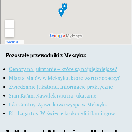
Pozostałe przewodniki z Meksyku:
Cenoty na Jukatanie – które są najpiękniejsze?
Miasta Majów w Meksyku, które warto zobaczyć
Zwiedzanie Jukatanu. Informacje praktyczne
Sian Ka’an. Kawałek raju na Jukatanie
Isla Contoy. Zjawiskowa wyspa w Meksyku
Rio Lagartos. W świecie krokodyli i flamingów