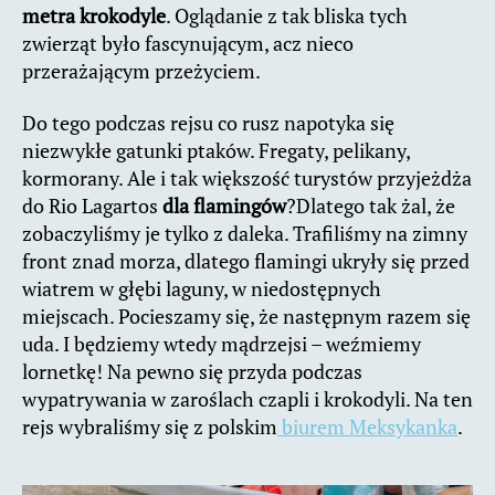
metra krokodyle
. Oglądanie z tak bliska tych
zwierząt było fascynującym, acz nieco
przerażającym przeżyciem.
Do tego podczas rejsu co rusz napotyka się
niezwykłe gatunki ptaków. Fregaty, pelikany,
kormorany. Ale i tak większość turystów przyjeżdża
do Rio Lagartos
dla flamingów
?Dlatego tak żal, że
zobaczyliśmy je tylko z daleka. Trafiliśmy na zimny
front znad morza, dlatego flamingi ukryły się przed
wiatrem w głębi laguny, w niedostępnych
miejscach. Pocieszamy się, że następnym razem się
uda. I będziemy wtedy mądrzejsi – weźmiemy
lornetkę! Na pewno się przyda podczas
wypatrywania w zaroślach czapli i krokodyli. Na ten
rejs wybraliśmy się z polskim
biurem Meksykanka
.