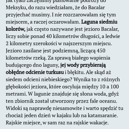
Jak tylko zaczęliśmy planowanie podróży do
Meksyku, do razu wiedziałam, że do Bacalar
przyjechać musimy. I nie rozczarowałam się tym
miejscem, a raczej oczarowałam.
Laguna siedmiu
kolorów,
jak często nazywane jest jezioro Bacalar,
liczy sobie ponad 40 kilometrów długości, a ledwie
2 kilometry szerokości w najszerszym miejscu.
Jezioro zasilane jest podziemną, liczącą 450
kilometrów rzeką. Za sprawą białego wapienia
budującego dno laguny,
jej wody przybierają
obłędne odcienie turkusu
i błękitu. Ale skąd aż
siedem odcieni niebieskiego? Wynika to z różnych
głębokości jeziora, które oscyluja między 10 a 100
metrami. W lagunie znajduje się słona woda, gdyż
ten zbiornik został utworzony przez fale oceanu.
Widoki są naprawdę niesamowite i warto spędzić tu
chociaż jeden dzień w kajaku lub na katamaranie.
Rajskie miejsce, w sam raz na rajskie wakacje.