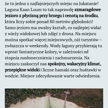
że to jedno z najfajniejszych miejsc na Jukatanie!
Laguna Kaan Luum to tak naprawdę
szmaragdowe
jezioro z płycizną przy brzegu i cenotą na środku
,
która liczy sobie ponad 80 metrów głębokości!
Samo jezioro ma owalny kształt, co najlepiej widać
z wieży widokowej lub zdjęć z drona. Na miejscu
można spotkać więcej miejscowych, niż turystów –
zwłaszcza w weekendy. Wody laguny przybierają tu
wprost fantastyczne kolory, w zależności od
stopnia nasłonecznienia i zachmurzenia. Na
miejscu zaskoczył nas
spokojny, wakacyjny klimat,
przepiękne widoki
i liczne hamaki oraz huśtawki w
wodzie. Miejsce zdecydowanie warte odwiedzenia.