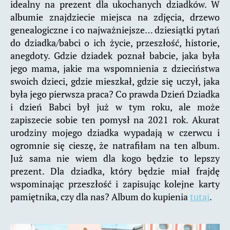
idealny na prezent dla ukochanych dziadków. W
albumie znajdziecie miejsca na zdjęcia, drzewo
genealogiczne i co najważniejsze… dziesiątki pytań
do dziadka/babci o ich życie, przeszłość, historie,
anegdoty. Gdzie dziadek poznał babcie, jaka była
jego mama, jakie ma wspomnienia z dzieciństwa
swoich dzieci, gdzie mieszkał, gdzie się uczył, jaka
była jego pierwsza praca? Co prawda Dzień Dziadka
i dzień Babci był już w tym roku, ale może
zapiszecie sobie ten pomysł na 2021 rok. Akurat
urodziny mojego dziadka wypadają w czerwcu i
ogromnie się cieszę, że natrafiłam na ten album.
Już sama nie wiem dla kogo będzie to lepszy
prezent. Dla dziadka, który będzie miał frajdę
wspominając przeszłość i zapisując kolejne karty
pamiętnika, czy dla nas? Album do kupienia
tutaj
.