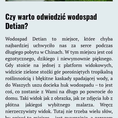
Czy warto odwiedzić wodospad
Detian?
Wodospad Detian to miejsce, które chyba
najbardziej uchwyciło nas za serce podczas
długiego pobytu w Chinach. W tym miejscu jest coś
egzotycznego, dzikiego i niewymownie pięknego.
Gdy stoicie na jednej z platform widokowych,
widzicie zielone stożki gór porośniętych tropikalną
roślinnością i błękitne kaskady spadającej wody, a
do Waszych uszu docieka huk wodospadu – to jest
coś, co zostanie z Wami na długo po powrocie do
domu. Taki widok jak z obrazka, jak ze zdjęcia lub z
płótna jakiegoś wybitnego malarza. Wręcz
nierzeczywisty widok. Tutaj nie trzeba wielu słów,
by opisać to miejsce – jest zwyczajnie, a zarazem