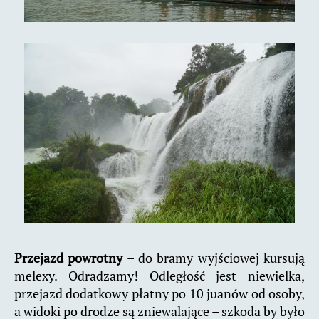
Przejazd powrotny
– do bramy wyjściowej kursują
melexy. Odradzamy! Odległość jest niewielka,
przejazd dodatkowy płatny po 10 juanów od osoby,
a widoki po drodze są zniewalające – szkoda by było