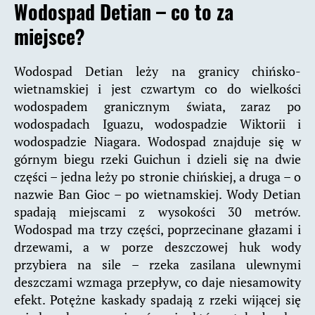
Wodospad Detian – co to za
miejsce?
Wodospad Detian leży na granicy chińsko-
wietnamskiej i jest czwartym co do wielkości
wodospadem granicznym świata, zaraz po
wodospadach Iguazu, wodospadzie Wiktorii i
wodospadzie Niagara. Wodospad znajduje się w
górnym biegu rzeki Guichun i dzieli się na dwie
części – jedna leży po stronie chińskiej, a druga – o
nazwie Ban Gioc – po wietnamskiej. Wody Detian
spadają miejscami z wysokości 30 metrów.
Wodospad ma trzy części, poprzecinane głazami i
drzewami, a w porze deszczowej huk wody
przybiera na sile – rzeka zasilana ulewnymi
deszczami wzmaga przepływ, co daje niesamowity
efekt. Potężne kaskady spadają z rzeki wijącej się