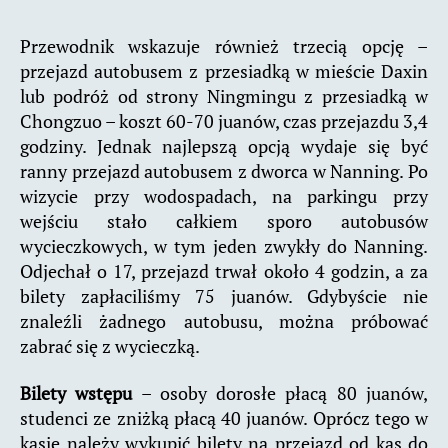
Przewodnik wskazuje również trzecią opcję –
przejazd autobusem z przesiadką w mieście Daxin
lub podróż od strony Ningmingu z przesiadką w
Chongzuo – koszt 60-70 juanów, czas przejazdu 3,4
godziny. Jednak najlepszą opcją wydaje się być
ranny przejazd autobusem z dworca w Nanning. Po
wizycie przy wodospadach, na parkingu przy
wejściu stało całkiem sporo autobusów
wycieczkowych, w tym jeden zwykły do Nanning.
Odjechał o 17, przejazd trwał około 4 godzin, a za
bilety zapłaciliśmy 75 juanów. Gdybyście nie
znaleźli żadnego autobusu, można próbować
zabrać się z wycieczką.
Bilety wstępu
– osoby dorosłe płacą 80 juanów,
studenci ze zniżką płacą 40 juanów. Oprócz tego w
kasie należy wykupić bilety na przejazd od kas do