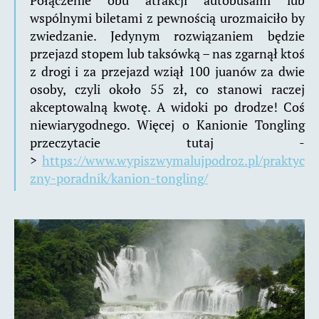
Połączenie obu atrakcji autobusami lub
wspólnymi biletami z pewnością urozmaiciło by
zwiedzanie. Jedynym rozwiązaniem będzie
przejazd stopem lub taksówką – nas zgarnął ktoś
z drogi i za przejazd wziął 100 juanów za dwie
osoby, czyli około 55 zł, co stanowi raczej
akceptowalną kwotę. A widoki po drodze! Coś
niewiarygodnego. Więcej o Kanionie Tongling
przeczytacie tutaj -
>
https://www.wypiszwymalujpodroz.pl/praktyc
zny-poradnik/kanion-tongling/