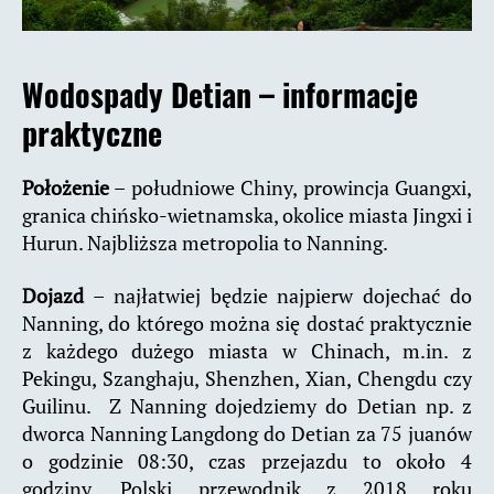
Wodospady Detian – informacje
praktyczne
Położenie
– południowe Chiny, prowincja Guangxi,
granica chińsko-wietnamska, okolice miasta Jingxi i
Hurun. Najbliższa metropolia to Nanning.
Dojazd
– najłatwiej będzie najpierw dojechać do
Nanning, do którego można się dostać praktycznie
z każdego dużego miasta w Chinach, m.in. z
Pekingu, Szanghaju, Shenzhen, Xian, Chengdu czy
Guilinu. Z Nanning dojedziemy do Detian np. z
dworca Nanning Langdong do Detian za 75 juanów
o godzinie 08:30, czas przejazdu to około 4
godziny. Polski przewodnik z 2018 roku