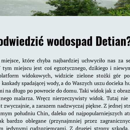
odwiedzić wodospad Detian
iejsce, które chyba najbardziej uchwyciło nas za s
tym miejscu jest coś egzotycznego, dzikiego i niew
platform widokowych, widzicie zielone stożki gór po
ne kaskady spadającej wody, a do Waszych uszu docieka h
i na długo po powrocie do domu. Taki widok jak z obrazka
tnego malarza. Wręcz nierzeczywisty widok. Tutaj nie 
st zwyczajnie, a zarazem nadzwyczaj piękne. Z jednej str
mym południu Chin, daleko od najpopularniejszych atr
ak bardzo oblegane (przynajmniej przez zagraniczny
am jedynymi cudzoziemcami. Z drugiej strony szkoda,