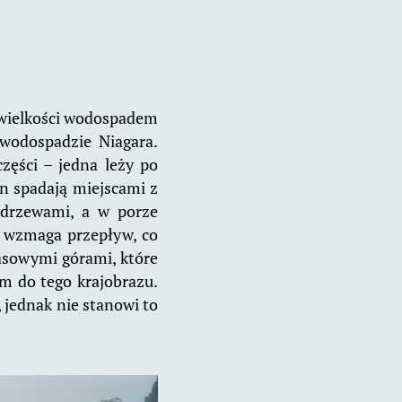
 wielkości wodospadem
 wodospadzie Niagara.
zęści – jedna leży po
an spadają miejscami z
 drzewami, a w porze
i wzmaga przepływ, co
rasowymi górami, które
em do tego krajobrazu.
 jednak nie stanowi to