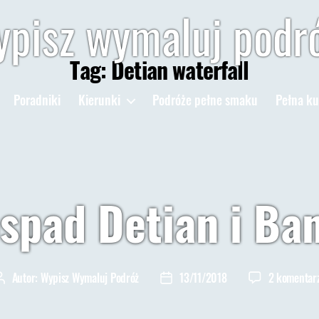
pisz wymaluj podr
Tag:
Detian waterfall
Poradniki
Kierunki
Podróże pełne smaku
Pełna ku
spad Detian i Ban
Autor:
Wypisz Wymaluj Podróż
13/11/2018
2 komentar
Autor
Data
wpisu
wpisu