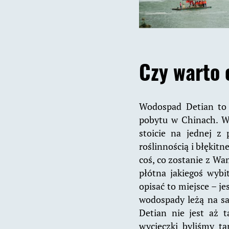
Czy warto 
Wodospad Detian to m
pobytu w Chinach. W 
stoicie na jednej z 
roślinnością i błękit
coś, co zostanie z Wam
płótna jakiegoś wybi
opisać to miejsce – je
wodospady leżą na sa
Detian nie jest aż t
wycieczki byliśmy t