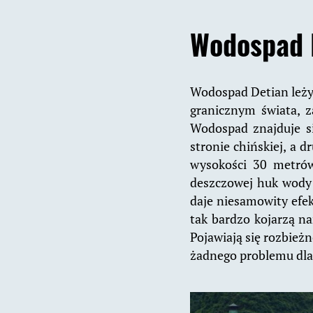
Wodospad D
Wodospad Detian leży
granicznym świata, z
Wodospad znajduje si
stronie chińskiej, a 
wysokości 30 metrów
deszczowej huk wody 
daje niesamowity efek
tak bardzo kojarzą na
Pojawiają się rozbież
żadnego problemu dla