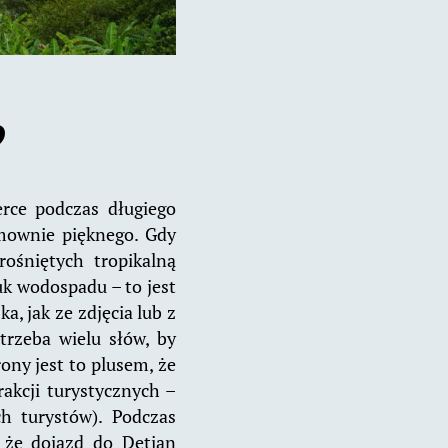
?
erce podczas długiego
ymownie pięknego. Gdy
rośniętych tropikalną
uk wodospadu – to jest
, jak ze zdjęcia lub z
trzeba wielu słów, by
ony jest to plusem, że
akcji turystycznych –
ch turystów). Podczas
 że dojazd do Detian