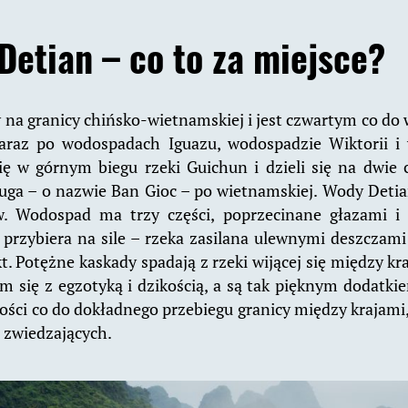
etian – co to za miejsce?
 na granicy chińsko-wietnamskiej i jest czwartym co do
araz po wodospadach Iguazu, wodospadzie Wiktorii i
ę w górnym biegu rzeki Guichun i dzieli się na dwie c
druga – o nazwie Ban Gioc – po wietnamskiej. Wody Deti
. Wodospad ma trzy części, poprzecinane głazami i
przybiera na sile – rzeka zasilana ulewnymi deszczam
t. Potężne kaskady spadają z rzeki wijącej się między k
m się z egzotyką i dzikością, a są tak pięknym dodatki
ności co do dokładnego przebiegu granicy między krajami,
 zwiedzających.