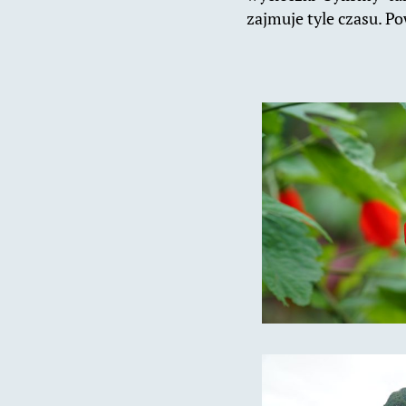
zajmuje tyle czasu. P