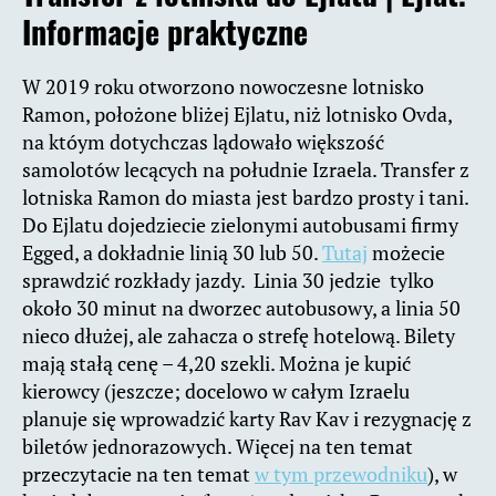
Informacje praktyczne
W 2019 roku otworzono nowoczesne lotnisko
Ramon, położone bliżej Ejlatu, niż lotnisko Ovda,
na któym dotychczas lądowało większość
samolotów lecących na południe Izraela. Transfer z
lotniska Ramon do miasta jest bardzo prosty i tani.
Do Ejlatu dojedziecie zielonymi autobusami firmy
Egged, a dokładnie linią 30 lub 50.
Tutaj
możecie
sprawdzić rozkłady jazdy. Linia 30 jedzie tylko
około 30 minut na dworzec autobusowy, a linia 50
nieco dłużej, ale zahacza o strefę hotelową. Bilety
mają stałą cenę – 4,20 szekli. Można je kupić
kierowcy (jeszcze; docelowo w całym Izraelu
planuje się wprowadzić karty Rav Kav i rezygnację z
biletów jednorazowych. Więcej na ten temat
przeczytacie na ten temat
w tym przewodniku
), w