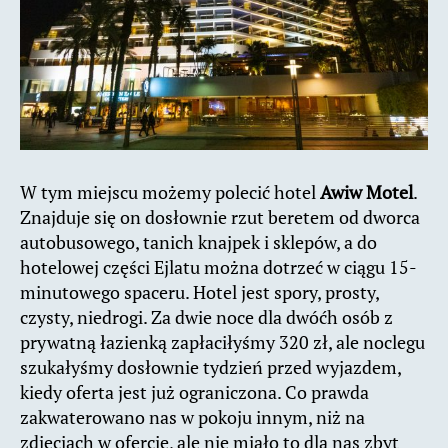
W tym miejscu możemy polecić hotel
Awiw Motel
.
Znajduje się on dosłownie rzut beretem od dworca
autobusowego, tanich knajpek i sklepów, a do
hotelowej części Ejlatu można dotrzeć w ciągu 15-
minutowego spaceru. Hotel jest spory, prosty,
czysty, niedrogi. Za dwie noce dla dwóćh osób z
prywatną łazienką zapłaciłyśmy 320 zł, ale noclegu
szukałyśmy dosłownie tydzień przed wyjazdem,
kiedy oferta jest już ograniczona. Co prawda
zakwaterowano nas w pokoju innym, niż na
zdjęciach w ofercie, ale nie miało to dla nas zbyt