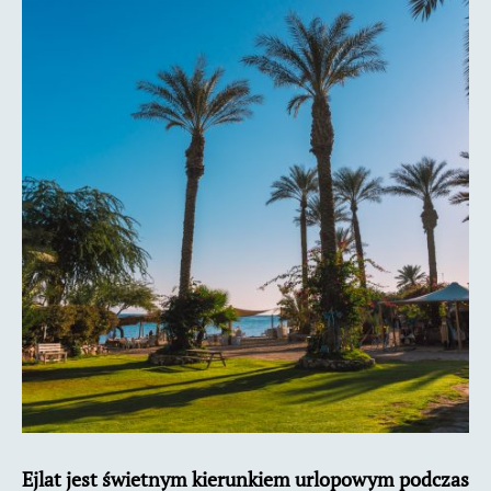
Wakacje
z
Izraelu
Ejlat jest świetnym kierunkiem urlopowym podczas