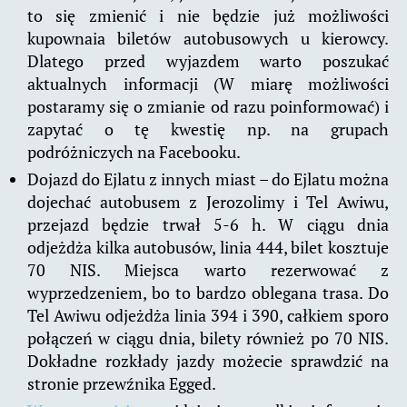
to się zmienić i nie będzie już możliwości
kupownaia biletów autobusowych u kierowcy.
Dlatego przed wyjazdem warto poszukać
aktualnych informacji (W miarę możliwości
postaramy się o zmianie od razu poinformować) i
zapytać o tę kwestię np. na grupach
podróżniczych na Facebooku.
Dojazd do Ejlatu z innych miast – do Ejlatu można
dojechać autobusem z Jerozolimy i Tel Awiwu,
przejazd będzie trwał 5-6 h. W ciągu dnia
odjeżdża kilka autobusów, linia 444, bilet kosztuje
70 NIS. Miejsca warto rezerwować z
wyprzedzeniem, bo to bardzo oblegana trasa. Do
Tel Awiwu odjeżdża linia 394 i 390, całkiem sporo
połączeń w ciągu dnia, bilety również po 70 NIS.
Dokładne rozkłady jazdy możecie sprawdzić na
stronie przewźnika Egged.