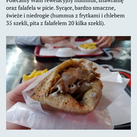
Polecamy Wam rewelacyjny hummus, shawramę
oraz falafela w picie. Sycące, bardzo smaczne,
świeże i niedrogie (hummus z frytkami i chlebem
35 szekli, pita z falafelem 20 kilka szekli).