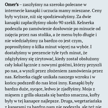
Omer’s
– zaszłyśmy na szeroko polecane w
internecie kanapki i uczucia mamy mieszane. Ceny
były wyższe, niż się spodziewałyśmy. Za dwie
kanapki zapłaciłyśmy około 90 szekli. Kelnerka
podeszła po zamówienie dosłownie po minucie od
zajęcia przez nas stolika, a że menu było długie i
nie wiedziałyśmy za bardzo co jest czym,
poprosiłyśmy o kilka minut więcej na wybór. I
dostałyśmy w prezencie tyle tych minut, że
zdążyłyśmy się zirytować, kiedy został obsłużony
cały lokal łącznie z nowymi gośćmi, którzy przyszli
po nas, a wyszli przez złożeniem zamówienia przez
nas. Kelnerka ciągle unikała naszego wzroku i w
końcu podszedł do nas ktoś inny. Kanapki były
bardzo duże, sycące, ledwo je zjadłyśmy. Moja z
mięsem z grilla okazała się bardzo smaczna, kofty
były w tej kanapce najlepsze. Druga, wegetariańska
z kaparami za bardzo nam nie podeszła, ale też nie