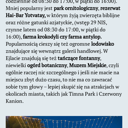
codziennie od 08:30 do 17:00, w piątki do 16:00).
Mniej popularny jest
park ornitologiczny
,
rezerwat
Hai-Bar Yotvatay,
w którym żyją zwierzęta biblijne
oraz różne gatunki azjatyckie, (wstęp 29 NIS,
czynne latem od 08:30 do 17:00, w piątki do
16:00),
farma krokodyli czy farma antylop.
Popularnością cieszy się też ogromne
lodowisko
znajdujące się wewnątrz galerii handlowej. W
Ejlacie znajdują się też
tańczące fontanny
,
niewielki
ogórd botaniczny
,
Muzem Miejskie
, czyli
ogólnie raczej nic szczególnego i jeśli nie macie na
miejscu zbyt dużo czasu, to nie ma co zawracać
sobie tym głowy – lepiej skupić się na atrakcjach w
okolicach miasta, takich jak Timna Park i Czerwony
Kanion.