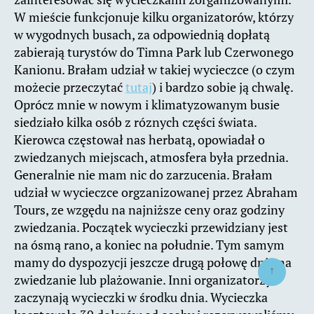
W mieście funkcjonuje kilku organizatorów, którzy
w wygodnych busach, za odpowiednią dopłatą
zabierają turystów do Timna Park lub Czerwonego
Kanionu. Brałam udział w takiej wycieczce (o czym
możecie przeczytać
tutaj
) i bardzo sobie ją chwalę.
Oprócz mnie w nowym i klimatyzowanym busie
siedziało kilka osób z róznych części świata.
Kierowca częstował nas herbatą, opowiadał o
zwiedzanych miejscach, atmosfera była przednia.
Generalnie nie mam nic do zarzucenia. Brałam
udział w wycieczce orgzanizowanej przez Abraham
Tours, ze wzgędu na najniższe ceny oraz godziny
zwiedzania. Początek wycieczki przewidziany jest
na ósmą rano, a koniec na południe. Tym samym
mamy do dyspozycji jeszcze drugą połowę dnia na
↑
zwiedzanie lub plażowanie. Inni organizatorzy
zaczynają wycieczki w środku dnia. Wycieczka