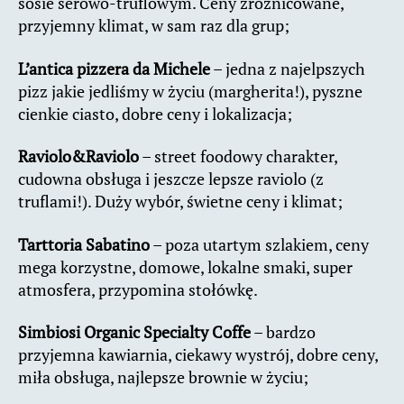
sosie serowo-truflowym. Ceny zróżnicowane,
przyjemny klimat, w sam raz dla grup;
L’antica pizzera da Michele
– jedna z najelpszych
pizz jakie jedliśmy w życiu (margherita!), pyszne
cienkie ciasto, dobre ceny i lokalizacja;
Raviolo&Raviolo
– street foodowy charakter,
cudowna obsługa i jeszcze lepsze raviolo (z
truflami!). Duży wybór, świetne ceny i klimat;
Tarttoria Sabatino
– poza utartym szlakiem, ceny
mega korzystne, domowe, lokalne smaki, super
atmosfera, przypomina stołówkę.
Simbiosi Organic Specialty Coffe
– bardzo
przyjemna kawiarnia, ciekawy wystrój, dobre ceny,
miła obsługa, najlepsze brownie w życiu;