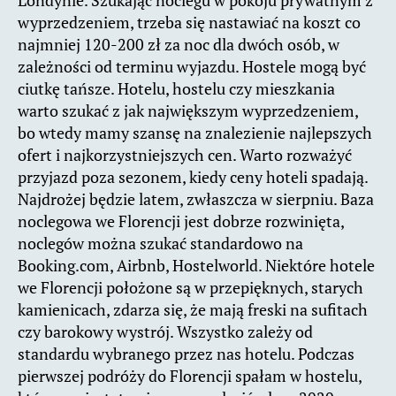
Londynie. Szukając noclegu w pokoju prywatnym z
wyprzedzeniem, trzeba się nastawiać na koszt co
najmniej 120-200 zł za noc dla dwóch osób, w
zależności od terminu wyjazdu. Hostele mogą być
ciutkę tańsze. Hotelu, hostelu czy mieszkania
warto szukać z jak największym wyprzedzeniem,
bo wtedy mamy szansę na znalezienie najlepszych
ofert i najkorzystniejszych cen. Warto rozważyć
przyjazd poza sezonem, kiedy ceny hoteli spadają.
Najdrożej będzie latem, zwłaszcza w sierpniu. Baza
noclegowa we Florencji jest dobrze rozwinięta,
noclegów można szukać standardowo na
Booking.com, Airbnb, Hostelworld. Niektóre hotele
we Florencji położone są w przepięknych, starych
kamienicach, zdarza się, że mają freski na sufitach
czy barokowy wystrój. Wszystko zależy od
standardu wybranego przez nas hotelu. Podczas
pierwszej podróży do Florencji spałam w hostelu,