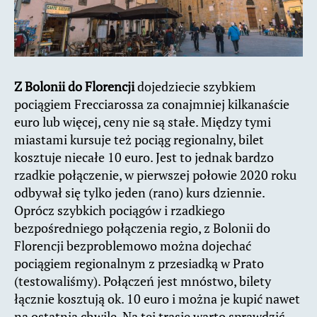
Z Bolonii do Florencji
dojedziecie szybkiem
pociągiem Frecciarossa za conajmniej kilkanaście
euro lub więcej, ceny nie są stałe. Między tymi
miastami kursuje też pociąg regionalny, bilet
kosztuje niecałe 10 euro. Jest to jednak bardzo
rzadkie połączenie, w pierwszej połowie 2020 roku
odbywał się tylko jeden (rano) kurs dziennie.
Oprócz szybkich pociągów i rzadkiego
bezpośredniego połączenia regio, z Bolonii do
Florencji bezproblemowo można dojechać
pociągiem regionalnym z przesiadką w Prato
(testowaliśmy). Połączeń jest mnóstwo, bilety
łącznie kosztują ok. 10 euro i można je kupić nawet
na ostatnią chwilę. Na tej trasie warto sprawdzić