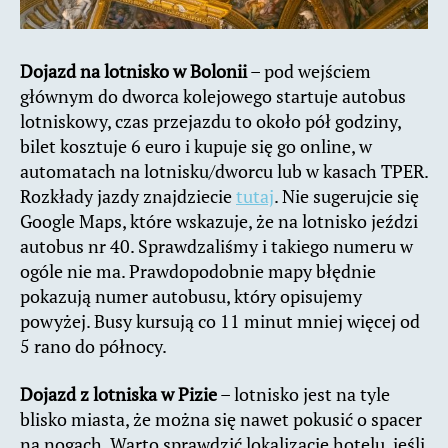
Dojazd na lotnisko w Bolonii
– pod wejściem
głównym do dworca kolejowego startuje autobus
lotniskowy, czas przejazdu to około pół godziny,
bilet kosztuje 6 euro i kupuje się go online, w
automatach na lotnisku/dworcu lub w kasach TPER.
Rozkłady jazdy znajdziecie
tutaj
. Nie sugerujcie się
Google Maps, które wskazuje, że na lotnisko jeździ
autobus nr 40. Sprawdzaliśmy i takiego numeru w
ogóle nie ma. Prawdopodobnie mapy błędnie
pokazują numer autobusu, który opisujemy
powyżej. Busy kursują co 11 minut mniej więcej od
5 rano do północy.
Dojazd z lotniska w Pizie
– lotnisko jest na tyle
blisko miasta, że można się nawet pokusić o spacer
na nogach. Warto sprawdzić lokalizację hotelu, jeśli