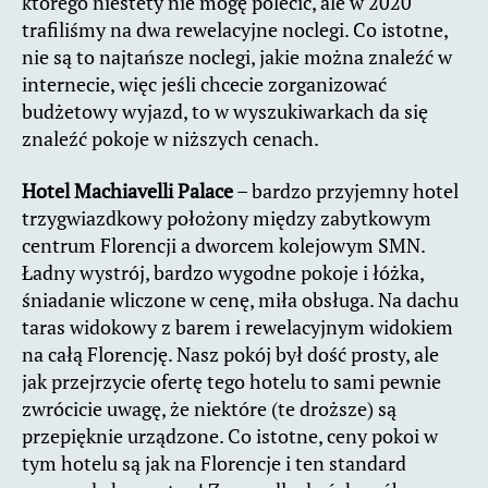
którego niestety nie mogę polecić, ale w 2020
trafiliśmy na dwa rewelacyjne noclegi. Co istotne,
nie są to najtańsze noclegi, jakie można znaleźć w
internecie, więc jeśli chcecie zorganizować
budżetowy wyjazd, to w wyszukiwarkach da się
znaleźć pokoje w niższych cenach.
Hotel Machiavelli Palace
– bardzo przyjemny hotel
trzygwiazdkowy położony między zabytkowym
centrum Florencji a dworcem kolejowym SMN.
Ładny wystrój, bardzo wygodne pokoje i łóżka,
śniadanie wliczone w cenę, miła obsługa. Na dachu
taras widokowy z barem i rewelacyjnym widokiem
na całą Florencję. Nasz pokój był dość prosty, ale
jak przejrzycie ofertę tego hotelu to sami pewnie
zwrócicie uwagę, że niektóre (te droższe) są
przepięknie urządzone. Co istotne, ceny pokoi w
tym hotelu są jak na Florencje i ten standard