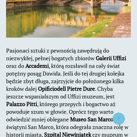
Pasjonaci sztuki z pewnością zawędrują do
niezwykłej, pełnej bogatych zbiorów
Galerii Uffizi
oraz do
Accademi
, którą rozsławił na cały świat
potężny posąg Dawida. Jeśli do tej drugiej kolejka
będzie zbyt długa, zajrzyjcie do położonego kilka
kroków dalej
Opificiodell Pietre Dure
. Chyba
jeszcze wspanialszym od Uffizi muzeum, jest
Palazzo Pitti
, którego przepych i bogactwo aż
powoduje szum w głowie. Oprócz tego warto
↑
odwiedzić mniej oblegane
Museo San Marco
przy
świątyni San Marco, która odegrała znaczna rolę w
historii miasta,
Szpital Niewiniątek
czy muzeum w