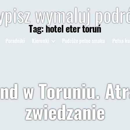
pisz wymaluj podr
Tag:
hotel eter toruń
Poradniki
Kierunki
Podróże pełne smaku
Pełna ku
d w Toruniu. Atr
zwiedzanie