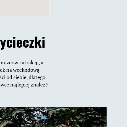
ycieczki
uzeów i atrakcji, a
runek na weekndową
ci od siebie, dlatego
ówce najlepiej znaleźć