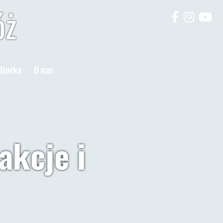
óż
lturka
O nas
akcje i