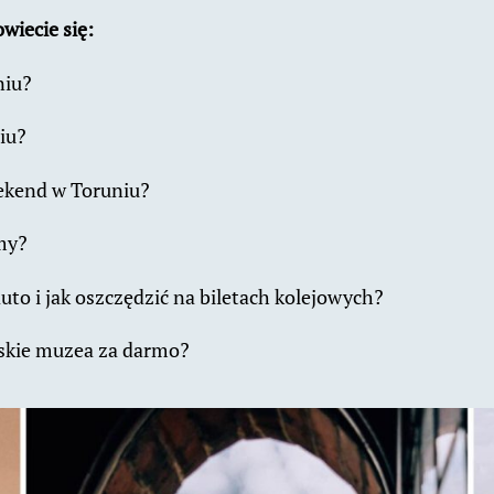
wiecie się:
niu?
iu?
ekend w Toruniu?
my?
to i jak oszczędzić na biletach kolejowych?
skie muzea za darmo?