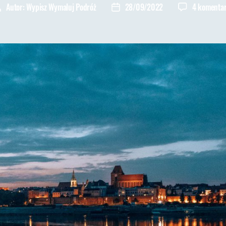
Autor:
Wypisz Wymaluj Podróż
28/09/2022
4 komenta
utor
Data
pisu
wpisu