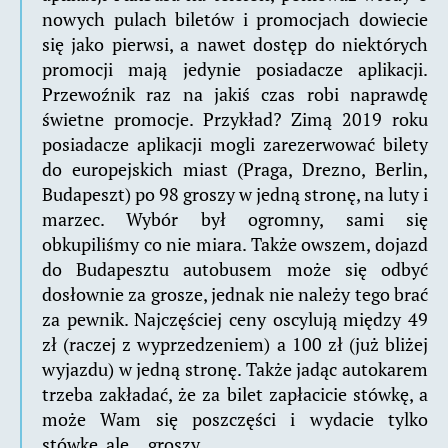
nowych pulach biletów i promocjach dowiecie
się jako pierwsi, a nawet dostęp do niektórych
promocji mają jedynie posiadacze aplikacji.
Przewoźnik raz na jakiś czas robi naprawdę
świetne promocje. Przykład? Zimą 2019 roku
posiadacze aplikacji mogli zarezerwować bilety
do europejskich miast (Praga, Drezno, Berlin,
Budapeszt) po 98 groszy w jedną stronę, na luty i
marzec. Wybór był ogromny, sami się
obkupiliśmy co nie miara. Także owszem, dojazd
do Budapesztu autobusem może się odbyć
dosłownie za grosze, jednak nie należy tego brać
za pewnik. Najczęściej ceny oscylują między 49
zł (raczej z wyprzedzeniem) a 100 zł (już bliżej
wyjazdu) w jedną stronę. Także jadąc autokarem
trzeba zakładać, że za bilet zapłacicie stówkę, a
może Wam się poszczęści i wydacie tylko
stówkę, ale… groszy.