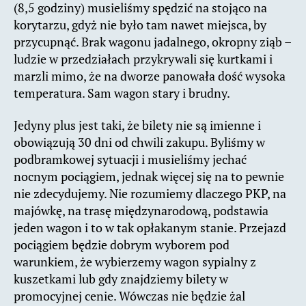
(8,5 godziny) musieliśmy spędzić na stojąco na
korytarzu, gdyż nie było tam nawet miejsca, by
przycupnąć. Brak wagonu jadalnego, okropny ziąb –
ludzie w przedziałach przykrywali się kurtkami i
marzli mimo, że na dworze panowała dość wysoka
temperatura. Sam wagon stary i brudny.
Jedyny plus jest taki, że bilety nie są imienne i
obowiązują 30 dni od chwili zakupu. Byliśmy w
podbramkowej sytuacji i musieliśmy jechać
nocnym pociągiem, jednak więcej się na to pewnie
nie zdecydujemy. Nie rozumiemy dlaczego PKP, na
majówkę, na trasę międzynarodową, podstawia
jeden wagon i to w tak opłakanym stanie. Przejazd
pociągiem będzie dobrym wyborem pod
warunkiem, że wybierzemy wagon sypialny z
kuszetkami lub gdy znajdziemy bilety w
promocyjnej cenie. Wówczas nie będzie żal