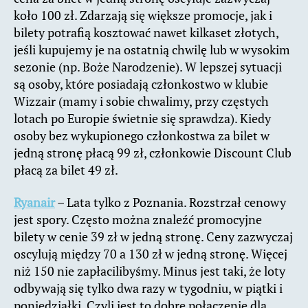
koło 100 zł. Zdarzają się większe promocje, jak i
bilety potrafią kosztować nawet kilkaset złotych,
jeśli kupujemy je na ostatnią chwilę lub w wysokim
sezonie (np. Boże Narodzenie). W lepszej sytuacji
są osoby, które posiadają członkostwo w klubie
Wizzair (mamy i sobie chwalimy, przy częstych
lotach po Europie świetnie się sprawdza). Kiedy
osoby bez wykupionego członkostwa za bilet w
jedną stronę płacą 99 zł, członkowie Discount Club
płacą za bilet 49 zł.
Ryanair
– Lata tylko z Poznania. Rozstrzał cenowy
jest spory. Często można znaleźć promocyjne
bilety w cenie 39 zł w jedną stronę. Ceny zazwyczaj
oscylują między 70 a 130 zł w jedną stronę. Więcej
niż 150 nie zapłacilibyśmy. Minus jest taki, że loty
odbywają się tylko dwa razy w tygodniu, w piątki i
poniedziałki. Czyli jest to dobre połączenie dla