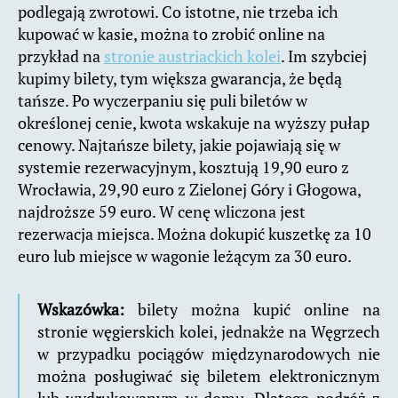
podlegają zwrotowi. Co istotne, nie trzeba ich
kupować w kasie, można to zrobić online na
przykład na
stronie austriackich kolei
. Im szybciej
kupimy bilety, tym większa gwarancja, że będą
tańsze. Po wyczerpaniu się puli biletów w
określonej cenie, kwota wskakuje na wyższy pułap
cenowy. Najtańsze bilety, jakie pojawiają się w
systemie rezerwacyjnym, kosztują 19,90 euro z
Wrocławia, 29,90 euro z Zielonej Góry i Głogowa,
najdroższe 59 euro. W cenę wliczona jest
rezerwacja miejsca. Można dokupić kuszetkę za 10
euro lub miejsce w wagonie leżącym za 30 euro.
Wskazówka:
bilety można kupić online na
stronie węgierskich kolei, jednakże na Węgrzech
w przypadku pociągów międzynarodowych nie
można posługiwać się biletem elektronicznym
lub wydrukowanym w domu. Dlatego podróż z