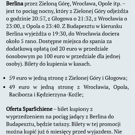
Berlina
przez Zieloną Górę, Wrocława, Opole itp. –
jest to pociąg nocny, który z Zielonej Góry odjeżdża
o godzinie 20:57, z Głogowa o 21:32, z Wrocławia o
23:00, z Opola o 23:40. Z Budapesztu w kierunku
Berlina wyjeżdża o 19:30, do Wrocławia dociera
około 5 rano. Dostępne miejsca do spania za
dodatkową opłatą (od 20 euro w przedziale
6osobowym po 100 euro w przedziale dla jednej
osoby). Bilety do kupienia w kasach.
59 euro w jedną stronę z Zielonej Góry i Głogowa;
49 euro w jedną stronę z Wrocławia, Opola,
Raciborza i Kędzierzyna-Koźle;
Oferta SparSchiene
– bilet kupiony z
wyprzedzeniem na pociąg jadący z Berlina do
Budapesztu, będzie tańszy. Bilety w tej promocji
można kupić już 6 miesięcy przed wyjazdem. Nie