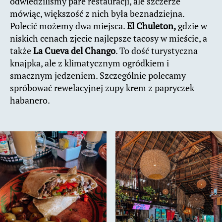
odwiedziliśmy pare restauracji, ale szczerze
mówiąc, większość z nich była beznadziejna.
Polecić możemy dwa miejsca.
El Chuleton,
gdzie w
niskich cenach zjecie najlepsze tacosy w mieście, a
także
La Cueva del Chango
. To dość turystyczna
knajpka, ale z klimatycznym ogródkiem i
smacznym jedzeniem. Szczególnie polecamy
spróbować rewelacyjnej zupy krem z papryczek
habanero.