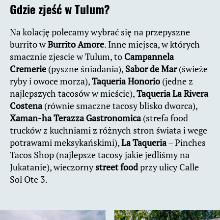
Gdzie zjeść w Tulum?
Na kolację polecamy wybrać się na przepyszne
burrito w
Burrito Amore
. Inne miejsca, w których
smacznie zjescie w Tulum, to
Campannela
Cremerie
(pyszne śniadania),
Sabor de Mar
(świeże
ryby i owoce morza),
Taqueria Honorio
(jedne z
najlepszych tacosów w mieście),
Taqueria La Rivera
Costena
(równie smaczne tacosy blisko dworca),
Xaman-ha Terazza Gastronomica
(strefa food
trucków z kuchniami z różnych stron świata i wege
potrawami meksykańskimi),
La Taqueria
– Pinches
Tacos Shop (najlepsze tacosy jakie jedliśmy na
Jukatanie), wieczorny
street food
przy ulicy Calle
Sol Ote 3.