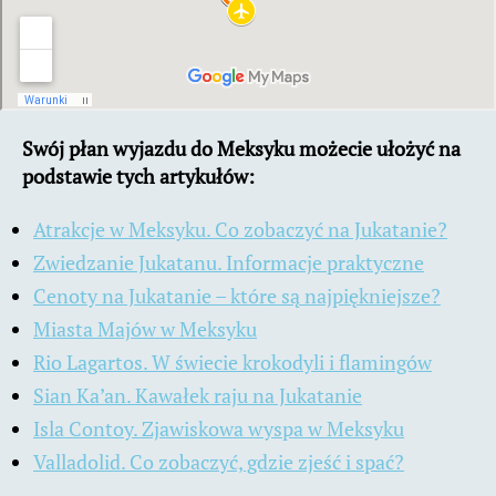
Swój płan wyjazdu do Meksyku możecie ułożyć na
podstawie tych artykułów:
Atrakcje w Meksyku. Co zobaczyć na Jukatanie?
Zwiedzanie Jukatanu. Informacje praktyczne
Cenoty na Jukatanie – które są najpiękniejsze?
Miasta Majów w Meksyku
Rio Lagartos. W świecie krokodyli i flamingów
Sian Ka’an. Kawałek raju na Jukatanie
Isla Contoy. Zjawiskowa wyspa w Meksyku
Valladolid. Co zobaczyć, gdzie zjeść i spać?