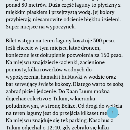
ponad 80 metrów. Duża część laguny to płycizny z
miękkim piaskiem i przejrzystą wodą. Jej kolory
przybierają niesamowite odcienie błękitu i zieleni.
Super miejsce na wypoczynek.
Bilet wstępu na teren laguny kosztuje 300 peso.
Jeśli chcecie w tym miejscu latać dronem,
konieczne jest dokupienie pozwolenia za 150 peso.
Na miejscu znajdziecie łazienki, zacienione
pomosty, kilka rowerków wodnych do
wypożyczenia, hamaki i huśtawki w wodzie oraz
bar serwujący świeże kokosy. Dlatego warto ze sobą
zabrać picie i jedzenie. Do Kaan Luum można
dojechac colectivo z Tulum, w kierunku
południowym, w stronę Belize. Od drogi do wejścia
↑
na teren laguny jest do przejścia kilkaset metrów.
Na miejscu znajduje się też parking. Nasz bus z
Tulum odjechał o 12:40, gdy zebrało się kilku