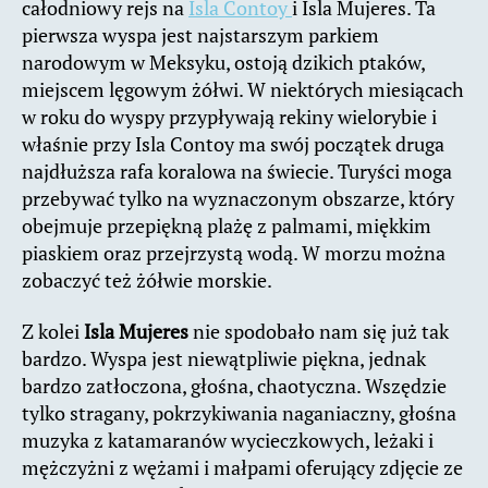
całodniowy rejs na
Isla Contoy
i Isla Mujeres. Ta
pierwsza wyspa jest najstarszym parkiem
narodowym w Meksyku, ostoją dzikich ptaków,
miejscem lęgowym żółwi. W niektórych miesiącach
w roku do wyspy przypływają rekiny wielorybie i
właśnie przy Isla Contoy ma swój początek druga
najdłuższa rafa koralowa na świecie. Turyści moga
przebywać tylko na wyznaczonym obszarze, który
obejmuje przepiękną plażę z palmami, miękkim
piaskiem oraz przejrzystą wodą. W morzu można
zobaczyć też żółwie morskie.
Z kolei
Isla Mujeres
nie spodobało nam się już tak
bardzo. Wyspa jest niewątpliwie piękna, jednak
bardzo zatłoczona, głośna, chaotyczna. Wszędzie
tylko stragany, pokrzykiwania naganiaczny, głośna
muzyka z katamaranów wycieczkowych, leżaki i
mężczyżni z wężami i małpami oferujący zdjęcie ze