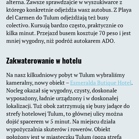
alterna. Zawsze sprawdzajcie w wyszukiwarce z
którego konkretnie odjeżdża wasz autobus. Z Playa
del Carmen do Tulum odjeżdżają też busy
colectivo. Kursują bardzo często, praktycznie co
kilka minut. Przejazd busem kosztuje 70 peso i jest
mniej wygodny, niż podróż autokarem ADO.
Zakwaterowanie w hotelu
Na nasz kilkudniowy pobyt w Tulum wybraliśmy
kameralny, nowy obiekt –
Esmeralda Butique Hotel
.
Nocleg okazał się wygodny, czysty, doskonale
wyposażony, ładnie urządzony i w doskonałej
lokalizacji. Tuż obok zatrzymują się busy jadące do
strefy hotelowej Tulum, to głównej ulicy można
dojść spacerem w 5 minut. Na miejscu działa
wypożyczalnia skuterów i rowerów. Obiekt
położony jest w miasteczku Tulum (poza strefą