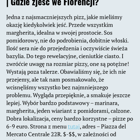
|
Gdzie zjeść we Florencji?
Jedna z najsmaczniejszych pizz, jakie mieliśmy
okazję kiedykolwiek jeść. Przede wszystkim
margherita, idealna w swojej prostocie. Sos
pomidorowy, nie do podrobienia, dobitnie włoski.
Ilość sera nie do przejedzenia i oczywiście świeża
bazylia. Do tego rewelacyjne, cieniutkie ciasto. I
zwróćcie uwagę na rozmiar pizzy, one są potężne!
Wystają poza talerze. Obawialiśmy się, że ich nie
przejemy, ale tak nam posmakowało, że
wcisnęliśmy wszystko bez najmniejszego
problemu. Wygląda przepięknie, a smakuje jeszcze
lepiej. Wybór bardzo podstawowy – marinara,
margherita, jeden wiariant z pomidorami, calzone.
Dobra lokalizacja, ceny bardzo korzystne – pizze po
6-9 euro. Strona z menu
tutaj
, adres – Piazza del
Mercato Centrale 22R. $-$$, w zależności od