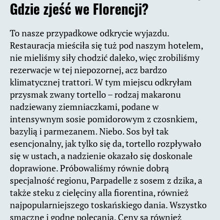
Gdzie zjeść we Florencji?
To nasze przypadkowe odkrycie wyjazdu.
Restauracja mieściła się tuż pod naszym hotelem,
nie mieliśmy siły chodzić daleko, więc zrobiliśmy
rezerwacje w tej niepozornej, acz bardzo
klimatycznej trattori. W tym miejscu odkryłam
przysmak zwany tortello – rodzaj makaronu
nadziewany ziemniaczkami, podane w
intensywnym sosie pomidorowym z czosnkiem,
bazylią i parmezanem. Niebo. Sos był tak
esencjonalny, jak tylko się da, tortello rozpływało
się w ustach, a nadzienie okazało się doskonale
doprawione. Próbowaliśmy równie dobrą
specjalność regionu, Parpadelle z sosem z dzika, a
także steku z cielęciny alla fiorentina, również
najpopularniejszego toskańskiego dania. Wszystko
smaczne i godne polecania. Ceny sa również