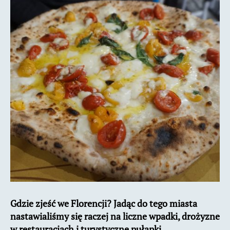
kulinarny
Gdzie zjeść we Florencji? Jadąc do tego miasta
nastawialiśmy się raczej na liczne wpadki, drożyzne
w restauracjach i turystyczne pułapki.