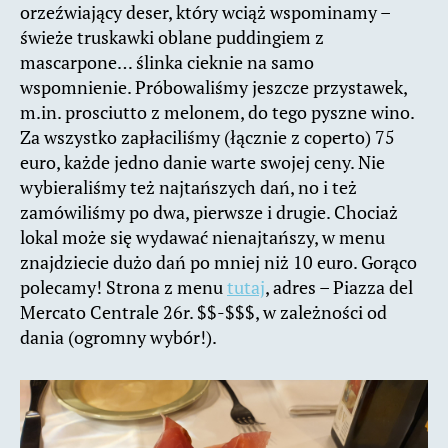
orzeźwiający deser, który wciąż wspominamy –
świeże truskawki oblane puddingiem z
mascarpone… ślinka cieknie na samo
wspomnienie. Próbowaliśmy jeszcze przystawek,
m.in. prosciutto z melonem, do tego pyszne wino.
Za wszystko zapłaciliśmy (łącznie z coperto) 75
euro, każde jedno danie warte swojej ceny. Nie
wybieraliśmy też najtańszych dań, no i też
zamówiliśmy po dwa, pierwsze i drugie. Chociaż
lokal może się wydawać nienajtańszy, w menu
znajdziecie dużo dań po mniej niż 10 euro. Gorąco
polecamy! Strona z menu
tutaj
, adres – Piazza del
Mercato Centrale 26r. $$-$$$, w zależności od
dania (ogromny wybór!).