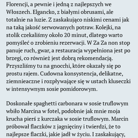
Florencji, a pewnie i jedną z najlepszych we
Włoszech. Elgancko, z białymi obrusami, ale
totalnie na luzie. Z zaskakująco niskimi cenami jak
na taką jakość serwowanych potraw. Kolejki, na
stolik czekaliśmy około 20 minut, dlatego warto
pomyśleć o zrobieniu rezerwacji. W Za Za non stop
panuje ruch, gwar, a restauracja wypełniona jest po
brzegi, co również jest dobrą rekomendacją.
Przyszliśmy tu na gnocchi, które okazały się po
prostu rajem. Cudowna konsystencja, delikatne,
ziemnieaczne i rozpływające się w ustach kluseczki
w intensywnym sosie pomidorowym.
Doskonałe spaghetti carbonara w sosie truflowym
wbiło Marcina w fotel, podobnie jak mnie moja
krucha pierś z kurczaka w sosie truflowym. Marcin
próbował flaczków z jagnięciny i twierdzi, że to
najlepsze flaczki, jakie jadł w życiu. I zaskakujący,