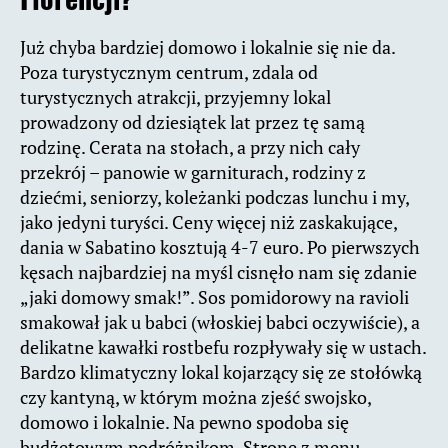
Już chyba bardziej domowo i lokalnie się nie da.
Poza turystycznym centrum, zdala od
turystycznych atrakcji, przyjemny lokal
prowadzony od dziesiątek lat przez tę samą
rodzinę. Cerata na stołach, a przy nich cały
przekrój – panowie w garniturach, rodziny z
dziećmi, seniorzy, koleżanki podczas lunchu i my,
jako jedyni turyści. Ceny więcej niż zaskakujące,
dania w Sabatino kosztują 4-7 euro. Po pierwszych
kęsach najbardziej na myśl cisnęło nam się zdanie
„jaki domowy smak!”. Sos pomidorowy na ravioli
smakował jak u babci (włoskiej babci oczywiście), a
delikatne kawałki rostbefu rozpływały się w ustach.
Bardzo klimatyczny lokal kojarzący się ze stołówką
czy kantyną, w którym można zjeść swojsko,
domowo i lokalnie. Na pewno spodoba się
budżetowym podróżnikom. Stronę z menu