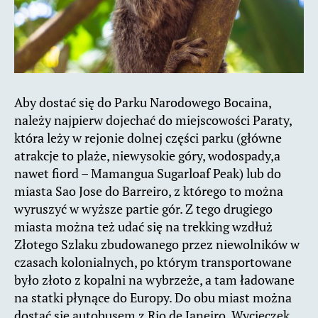
Aby dostać się do Parku Narodowego Bocaina,
należy najpierw dojechać do miejscowości Paraty,
która leży w rejonie dolnej części parku (główne
atrakcje to plaże, niewysokie góry, wodospady,a
nawet fiord – Mamangua Sugarloaf Peak) lub do
miasta Sao Jose do Barreiro, z którego to można
wyruszyć w wyższe partie gór. Z tego drugiego
miasta można też udać się na trekking wzdłuż
Złotego Szlaku zbudowanego przez niewolników w
czasach kolonialnych, po którym transportowane
było złoto z kopalni na wybrzeże, a tam ładowane
na statki płynące do Europy. Do obu miast można
dostać się autobusem z Rio de Janeiro. Wycieczek