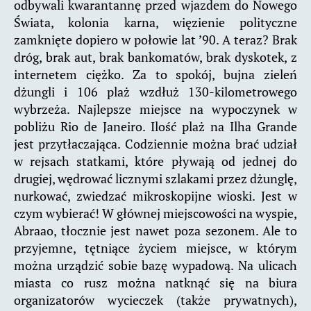
odbywali kwarantannę przed wjazdem do Nowego
Świata, kolonia karna, więzienie polityczne
zamknięte dopiero w połowie lat ’90. A teraz? Brak
dróg, brak aut, brak bankomatów, brak dyskotek, z
internetem ciężko. Za to spokój, bujna zieleń
dżungli i 106 plaż wzdłuż 130-kilometrowego
wybrzeża. Najlepsze miejsce na wypoczynek w
pobliżu Rio de Janeiro. Ilość plaż na Ilha Grande
jest przytłaczająca. Codziennie można brać udział
w rejsach statkami, które pływają od jednej do
drugiej, wędrować licznymi szlakami przez dżunglę,
nurkować, zwiedzać mikroskopijne wioski. Jest w
czym wybierać! W głównej miejscowości na wyspie,
Abraao, tłocznie jest nawet poza sezonem. Ale to
przyjemne, tętniące życiem miejsce, w którym
można urządzić sobie bazę wypadową. Na ulicach
miasta co rusz można natknąć się na biura
organizatorów wycieczek (także prywatnych),