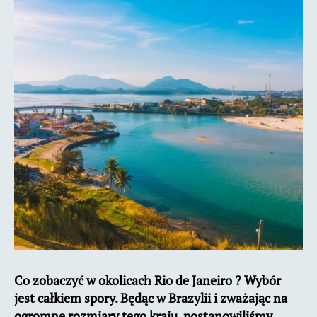
de
Janeiro
?
Co zobaczyć w okolicach Rio de Janeiro ? Wybór
jest całkiem spory. Będąc w Brazylii i zważając na
ogromne rozmiary tego kraju, postanowiliśmy