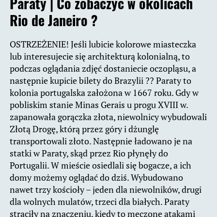
Paraty |
Co zobaczyć w okolicach
Rio de Janeiro ?
OSTRZEŻENIE! Jeśli lubicie kolorowe miasteczka
lub interesujecie się architekturą kolonialną, to
podczas oglądania zdjęć dostaniecie oczopląsu, a
następnie kupicie bilety do Brazylii
?
?
Paraty to
kolonia portugalska założona w 1667 roku. Gdy w
pobliskim stanie Minas Gerais u progu XVIII w.
zapanowała gorączka złota, niewolnicy wybudowali
Złotą Drogę, którą przez góry i dżunglę
transportowali złoto. Następnie ładowano je na
statki w Paraty, skąd przez Rio płynęły do
Portugal
ii. W mieście osiedlali się bogacze, a ich
domy możemy oglądać do dziś. Wybudowano
nawet trzy kościoły – jeden dla niewolników, drugi
dla wolnych mulatów, trzeci dla białych. Paraty
straciły na znaczeniu, kiedy to męczone atakami