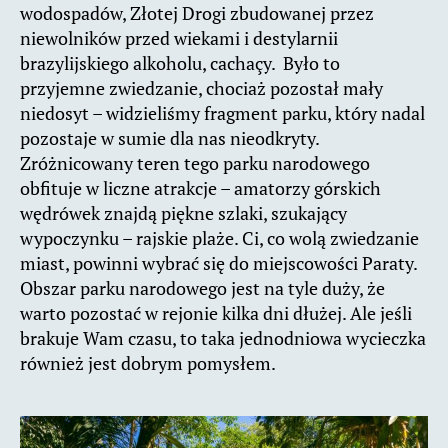
wodospadów, Złotej Drogi zbudowanej przez
niewolników przed wiekami i destylarnii
brazylijskiego alkoholu, cachaçy. Było to
przyjemne zwiedzanie, chociaż pozostał mały
niedosyt – widzieliśmy fragment parku, który nadal
pozostaje w sumie dla nas nieodkryty.
Zróżnicowany teren tego parku narodowego
obfituje w liczne atrakcje – amatorzy górskich
wędrówek znajdą piękne szlaki, szukający
wypoczynku – rajskie plaże. Ci, co wolą zwiedzanie
miast, powinni wybrać się do miejscowości Paraty.
Obszar parku narodowego jest na tyle duży, że
warto pozostać w rejonie kilka dni dłużej. Ale jeśli
brakuje Wam czasu, to taka jednodniowa wycieczka
również jest dobrym pomysłem.