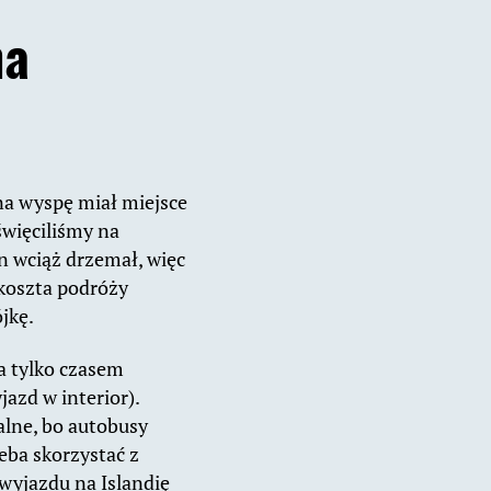
na
na wyspę miał miejsce
święciliśmy na
n wciąż drzemał, więc
 koszta podróży
jkę.
 a tylko czasem
jazd w interior).
nalne, bo autobusy
eba skorzystać z
wyjazdu na Islandię