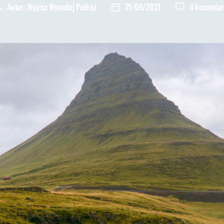
Autor:
Wypisz Wymaluj Podróż
21/09/2021
4 komentar
Autor
Data
wpisu
wpisu