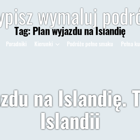
pisz wymaluj podr
Tag:
Plan wyjazdu na Islandię
Poradniki
Kierunki
Podróże pełne smaku
Pełna ku
zdu na Islandię. 
Islandii