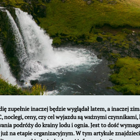
dię zupełnie inaczej będzie wyglądał latem, a inaczej z
, noclegi, ceny, czy cel wyjazdu są ważnymi czynnikami, 
nia podróży do krainy lodu i ognia. Jest to dość wymaga
ę już na etapie organizacyjnym.
W tym artykule znajdziec