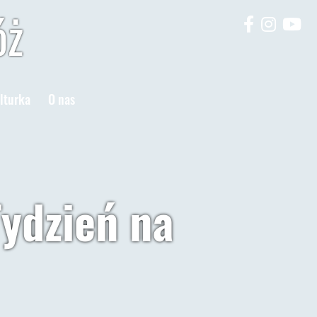
óż
lturka
O nas
Tydzień na