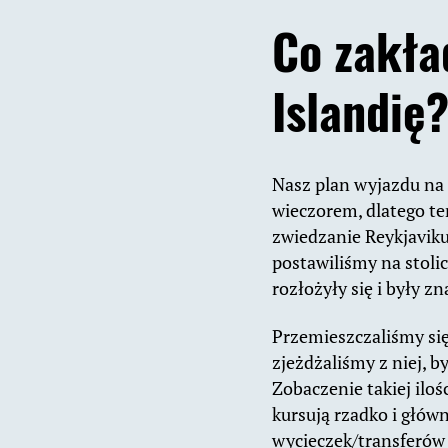
Co zakła
Islandię
Nasz plan wyjazdu na 
wieczorem, dlatego te
zwiedzanie Reykjaviku
postawiliśmy na stoli
rozłożyły się i były 
Przemieszczaliśmy się
zjeżdżaliśmy z niej, b
Zobaczenie takiej iloś
kursują rzadko i główn
wycieczek/transferów 