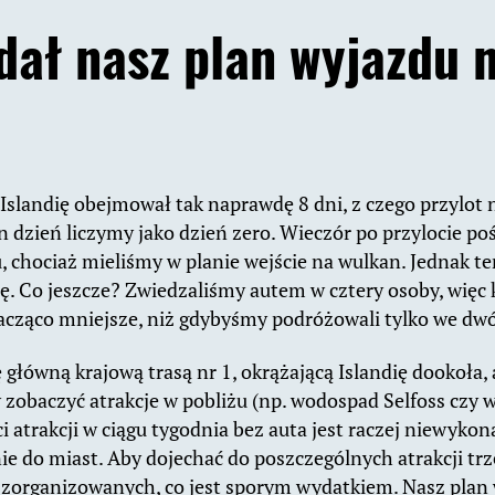
dał nasz plan wyjazdu 
?
Islandię obejmował tak naprawdę 8 dni, z czego przylot 
n dzień liczymy jako dzień zero. Wieczór po przylocie po
, chociaż mieliśmy w planie wejście na wulkan. Jednak te
cę. Co jeszcze? Zwiedzaliśmy autem w cztery osoby, więc
znacząco mniejsze, niż gdybyśmy podróżowali tylko we dwó
 główną krajową trasą nr 1, okrążającą Islandię dookoła,
y zobaczyć atrakcje w pobliżu (np. wodospad Selfoss czy w
ci atrakcji w ciągu tygodnia bez auta jest raczej niewyko
ie do miast. Aby dojechać do poszczególnych atrakcji trz
zorganizowanych, co jest sporym wydatkiem. Nasz plan 