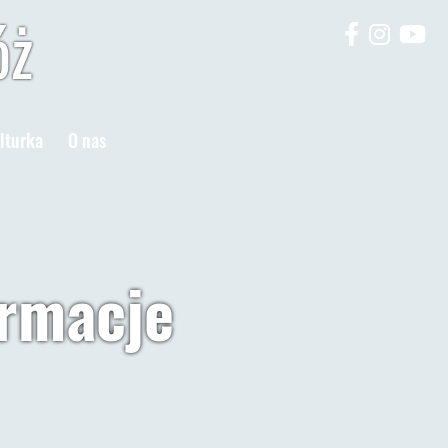
óż
lturka
O nas
ormacje