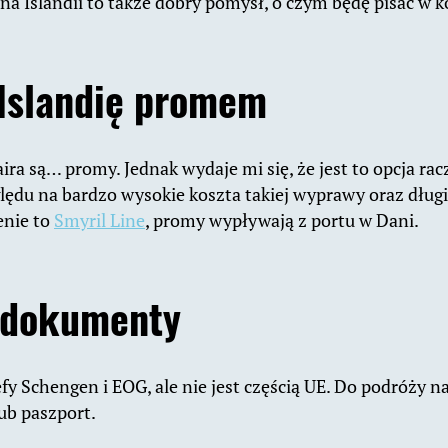
na Islandii to także dobry pomysł, o czym będę pisać w k
 Islandię promem
ira są… promy. Jednak wydaje mi się, że jest to opcja ra
lędu na bardzo wysokie koszta takiej wyprawy oraz długi
enie to
Smyril Line
, promy wypływają z portu w Dani.
 dokumenty
efy Schengen i EOG, ale nie jest częścią UE. Do podróży n
ub paszport.