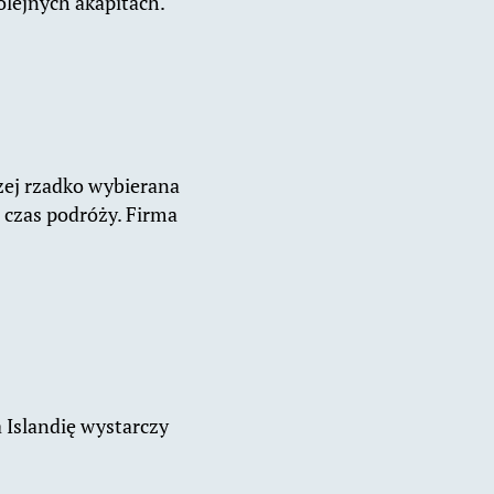
olejnych akapitach.
czej rzadko wybierana
 czas podróży. Firma
a Islandię wystarczy