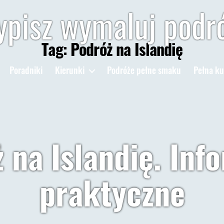
pisz wymaluj podr
Tag:
Podróż na Islandię
Poradniki
Kierunki
Podróże pełne smaku
Pełna ku
 na Islandię. Inf
praktyczne