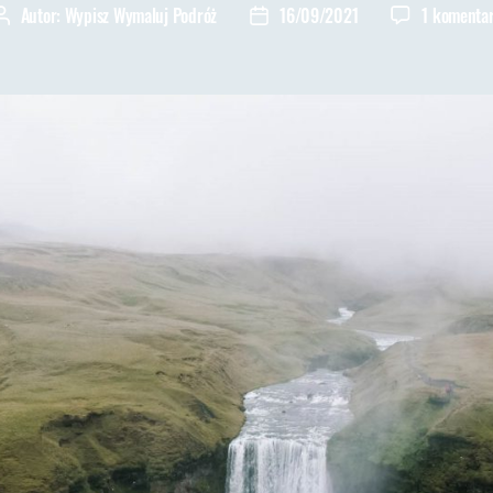
Autor:
Wypisz Wymaluj Podróż
16/09/2021
1 komenta
Autor
Data
wpisu
wpisu