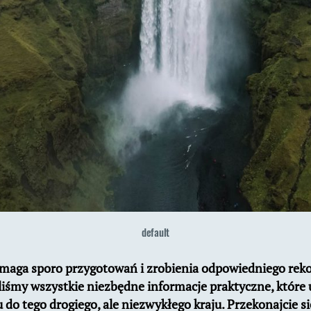
default
ymaga sporo przygotowań i zrobienia odpowiedniego rek
liśmy wszystkie niezbędne informacje praktyczne, które
o tego drogiego, ale niezwykłego kraju. Przekonajcie się