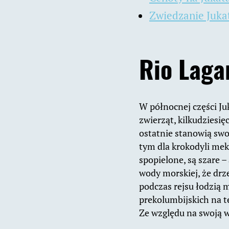
Zwiedzanie Juka
Rio Laga
W północnej części Ju
zwierząt, kilkudzies
ostatnie stanowią swo
tym dla krokodyli me
spopielone, są szare –
wody morskiej, że drz
podczas rejsu łodzią m
prekolumbijskich na t
Ze względu na swoją w