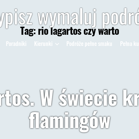
pisz wymaluj podr
Tag:
rio lagartos czy warto
Poradniki
Kierunki
Podróże pełne smaku
Pełna ku
rtos. W świecie kr
flamingów