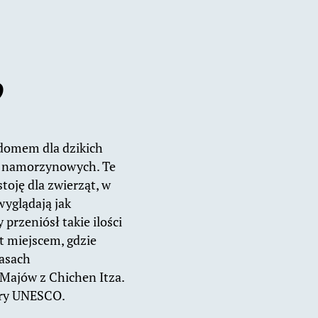
?
a domem dla dzikich
ów namorzynowych. Te
oję dla zwierząt, w
yglądają jak
przeniósł takie ilości
t miejscem, gdzie
zasach
 Majów z Chichen Itza.
fery UNESCO.