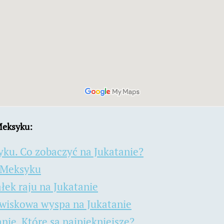
Meksyku:
yku. Co zobaczyć na Jukatanie?
 Meksyku
łek raju na Jukatanie
awiskowa wyspa na Jukatanie
nie. Które są najpiękniejsze?