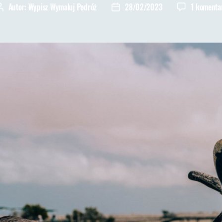
Autor:
Wypisz Wymaluj Podróż
28/02/2023
1 komenta
Autor
Data
wpisu
wpisu