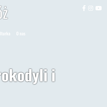
óż
lturka
O nas
okodyli i