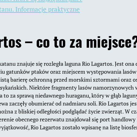
tanu. Informacje praktyczne
rtos – co to za miejsce
katanu znajuje się rozległa laguna Rio Lagartos. Jest on
ięciu gatunków ptaków oraz miejscem występowania las
istą barierę ochronną przed morskimi sztormami oraz ost
ksykańskich. Niektóre fragmenty lasów namorzynowych w
 a to za sprawą niedawnego huraganu, który w głąb laguny 
ewa zaczęły obumierać od nadmiaru soli. Rio Lagartos jes
ożna z bliskiej odległości podglądać życie zwierząt. W c
erenie obecnego rezerwatu znajdował się port handlowy
yjątkowość, Rio Lagartos zostało wpisanę na listę bios