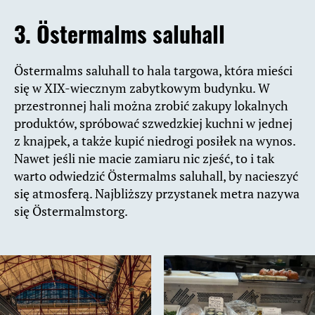
3. Östermalms saluhall
Östermalms saluhall to hala targowa, która mieści
się w XIX-wiecznym zabytkowym budynku. W
przestronnej hali można zrobić zakupy lokalnych
produktów, spróbować szwedzkiej kuchni w jednej
z knajpek, a także kupić niedrogi posiłek na wynos.
Nawet jeśli nie macie zamiaru nic zjeść, to i tak
warto odwiedzić Östermalms saluhall, by nacieszyć
się atmosferą. Najbliższy przystanek metra nazywa
się Östermalmstorg.