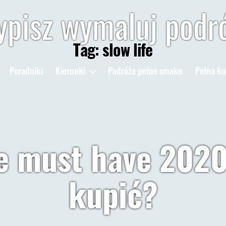
pisz wymaluj podr
Tag:
slow life
Poradniki
Kierunki
Podróże pełne smaku
Pełna ku
 must have 2020
kupić?