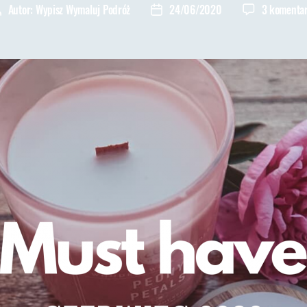
Autor:
Wypisz Wymaluj Podróż
24/06/2020
3 komenta
utor
Data
pisu
wpisu