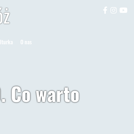
óż
lturka
O nas
. Co warto