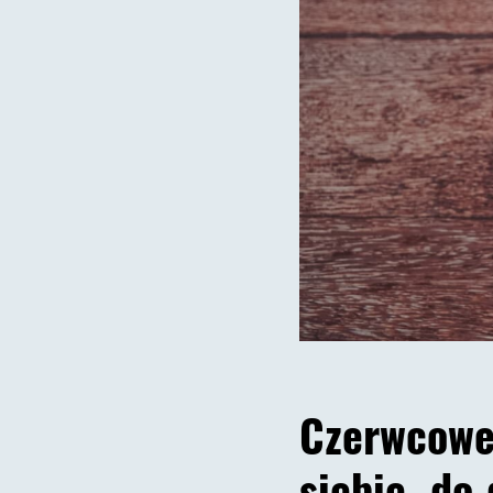
Czerwcowe
siebie, do