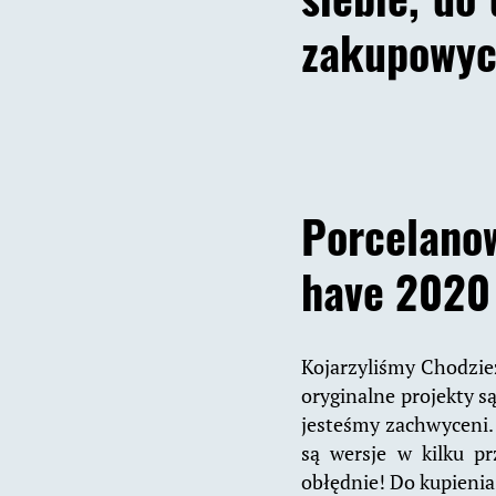
zakupowyc
Porcelanow
have 2020
Kojarzyliśmy Chodzież
oryginalne projekty s
jesteśmy zachwyceni.
są wersje w kilku pr
obłędnie! Do kupieni