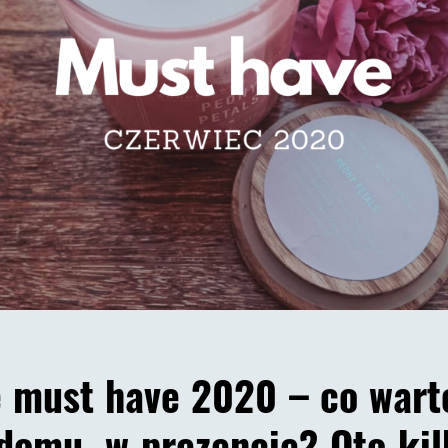
 must have 2020 – co warto
 domu, w prezencie? Oto ki