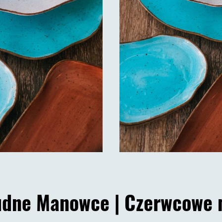
udne Manowce |
Czerwcowe 