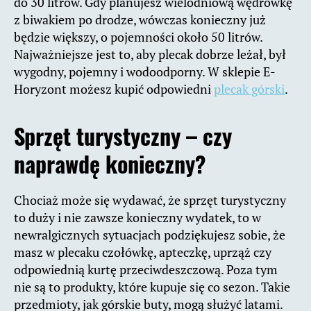
do 30 litrów. Gdy planujesz wielodniową wędrówkę
z biwakiem po drodze, wówczas konieczny już
będzie większy, o pojemności około 50 litrów.
Najważniejsze jest to, aby plecak dobrze leżał, był
wygodny, pojemny i wodoodporny. W sklepie E-
Horyzont możesz kupić odpowiedni
plecak górski
.
Sprzęt turystyczny – czy
naprawdę konieczny?
Chociaż może się wydawać, że sprzęt turystyczny
to duży i nie zawsze konieczny wydatek, to w
newralgicznych sytuacjach podziękujesz sobie, że
masz w plecaku czołówkę, apteczkę, uprząż czy
odpowiednią kurtę przeciwdeszczową. Poza tym
nie są to produkty, które kupuje się co sezon. Takie
przedmioty, jak górskie buty, mogą służyć latami.