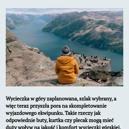
turystyczny,
którego
nie
może
zabraknąć
w
Twoim
plecaku
na
wędrówki
górskie
Wycieczka w góry zaplanowana, szlak wybrany, a
więc teraz przyszła pora na skompletowanie
wyjazdowego ekwipunku. Takie rzeczy jak
odpowiednie buty, kurtka czy plecak mogą mieć
duży wpływ na jakość i komfort wycieczki górskiej,