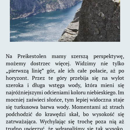
Na Preikestolen mamy szerszą perspektywę,
możemy dostrzec więcej. Widzimy nie tylko
„pierwszą linię” gór, ale ich całe połacie, aż po
horyzont. Przez te góry przebija się na wylot
szeroka i długa wstęga wody, która mieni się
najróżniejszymi odcieniami koloru niebieskiego. Im
mocniej zaświeci słońce, tym lepiej widoczna staje
się turkusowa barwa wody. Momentami aż strach
podchodzić do krawędzi skał, bo wysokość się
zatrważająca. Wychylając się trochę poza nią aż
trudno uwierzyć, że wdrapaliśmy się tak wysoko.