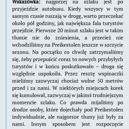
Wskazówka:
najgorzej na szlaku jest po
przyjeździe autobusu. Kiedy wszyscy w tym
samym czasie ruszają w drogę, warto przeczekać
około pół godziny, jak największa fala turystów
przejdzie. Pierwsze 20 minut szlaku jest w takim
tłumie nie do zniesienia, a przecież nie
wchodziliśmy na Preikestolen jeszcze w szczycie
sezonu. Na początku co chwilę zatrzymaliśmy
się, żeby przepuścić coraz to nowych przybyłych
turystów i w końcu poskutkowało – droga się
względnie uspokoiła. Przez resztę wspinaczki
mieliśmy zazwyczaj chociaż wolne 50 metrów
przed i za nami. W niektórych miejscach korek
się kumulował, zazwyczaj w jakimś trudniejszym
momencie szlaku. Co prawda mijaliśmy po
drodze osoby, które dojechały pod Preikestolen
indywidualnie, ale najgorsze tłumy już były za
nami. Innym sposobem jest rozpoczęcie