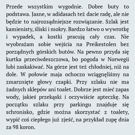
Przede wszystkim wygodnie. Dobre buty to
podstawa. Jasne, w adidasach też dacie radę, ale nie
będzie to najrozsądniejsze rozwiązanie. Szlak jest
kamienisty, śliski i mokry. Bardzo łatwo o wywrotkę
i wypadek, a kostki pracują cały czas. Nie
wyobrażam sobie wejścia na Preikestolen bez
porządnych górskich butów. Na pewno przyda się
kurtka przeciwdeszczowa, bo pogoda w Norwegii
lubi zaskakiwać. Na górze jest też chłodniej, niż na
dole. W połowie maja ochoczo wciągnęliśmy na
zmarznięte głowy czapki. Przy szlaku nie ma
żadnych sklepów ani toalet. Dobrze jest mieć zapas
wody, jakieś przekąski i oczywiście apteczkę. Na
początku szlaku przy parkingu znajduje się
schronisko, gdzie można skorzystać z toalety,
wypić coś ciepłego już zjeść, na przykład zupę dnia
za 98 koron.