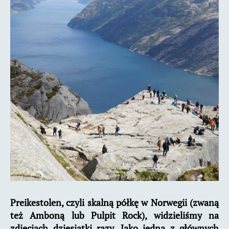
praktyczne
Preikestolen, czyli skalną półkę w Norwegii (zwaną
też Amboną lub Pulpit Rock), widzieliśmy na
zdjęciach dziesiątki razy. Jako jedna z głównych