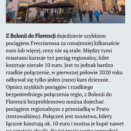
Z Bolonii do Florencji
dojedziecie szybkiem
pociągiem Frecciarossa za conajmniej kilkanaście
euro lub więcej, ceny nie są stałe. Między tymi
miastami kursuje też pociąg regionalny, bilet
kosztuje niecałe 10 euro. Jest to jednak bardzo
rzadkie połączenie, w pierwszej połowie 2020 roku
odbywał się tylko jeden (rano) kurs dziennie.
Oprócz szybkich pociągów i rzadkiego
bezpośredniego połączenia regio, z Bolonii do
Florencji bezproblemowo można dojechać
pociągiem regionalnym z przesiadką w Prato
(testowaliśmy). Połączeń jest mnóstwo, bilety
łącznie kosztują ok. 10 euro i można je kupić nawet
na ostatnią chwilę. Na tej trasie warto sprawdzić