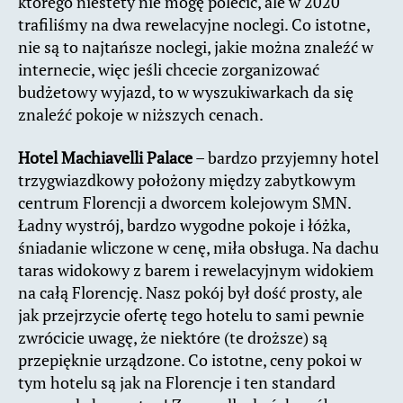
którego niestety nie mogę polecić, ale w 2020
trafiliśmy na dwa rewelacyjne noclegi. Co istotne,
nie są to najtańsze noclegi, jakie można znaleźć w
internecie, więc jeśli chcecie zorganizować
budżetowy wyjazd, to w wyszukiwarkach da się
znaleźć pokoje w niższych cenach.
Hotel Machiavelli Palace
– bardzo przyjemny hotel
trzygwiazdkowy położony między zabytkowym
centrum Florencji a dworcem kolejowym SMN.
Ładny wystrój, bardzo wygodne pokoje i łóżka,
śniadanie wliczone w cenę, miła obsługa. Na dachu
taras widokowy z barem i rewelacyjnym widokiem
na całą Florencję. Nasz pokój był dość prosty, ale
jak przejrzycie ofertę tego hotelu to sami pewnie
zwrócicie uwagę, że niektóre (te droższe) są
przepięknie urządzone. Co istotne, ceny pokoi w
tym hotelu są jak na Florencje i ten standard