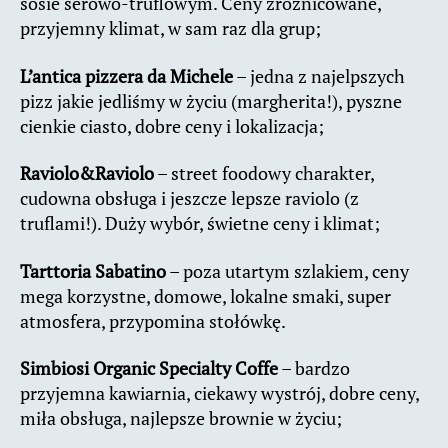
sosie serowo-truflowym. Ceny zróżnicowane,
przyjemny klimat, w sam raz dla grup;
L’antica pizzera da Michele
– jedna z najelpszych
pizz jakie jedliśmy w życiu (margherita!), pyszne
cienkie ciasto, dobre ceny i lokalizacja;
Raviolo&Raviolo
– street foodowy charakter,
cudowna obsługa i jeszcze lepsze raviolo (z
truflami!). Duży wybór, świetne ceny i klimat;
Tarttoria Sabatino
– poza utartym szlakiem, ceny
mega korzystne, domowe, lokalne smaki, super
atmosfera, przypomina stołówkę.
Simbiosi Organic Specialty Coffe
– bardzo
przyjemna kawiarnia, ciekawy wystrój, dobre ceny,
miła obsługa, najlepsze brownie w życiu;