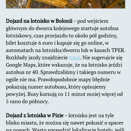
Dojazd na lotnisko w Bolonii
– pod wejściem
głównym do dworca kolejowego startuje autobus
lotniskowy, czas przejazdu to około pół godziny,
bilet kosztuje 6 euro i kupuje się go online, w
automatach na lotnisku/dworcu lub w kasach TPER.
Rozkłady jazdy znajdziecie
tutaj
. Nie sugerujcie się
Google Maps, które wskazuje, że na lotnisko jeździ
autobus nr 40. Sprawdzaliśmy i takiego numeru w
ogóle nie ma. Prawdopodobnie mapy błędnie
pokazują numer autobusu, który opisujemy
powyżej. Busy kursują co 11 minut mniej więcej od
5 rano do północy.
Dojazd z lotniska w Pizie
– lotnisko jest na tyle
blisko miasta, że można się nawet pokusić o spacer
na nogach. Warto sprawdzić lokalizację hotelu, jeśli