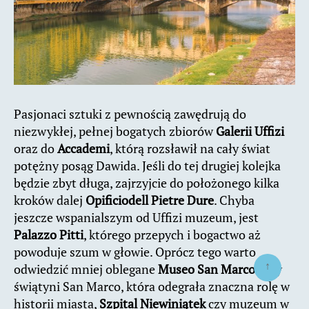
Pasjonaci sztuki z pewnością zawędrują do
niezwykłej, pełnej bogatych zbiorów
Galerii Uffizi
oraz do
Accademi
, którą rozsławił na cały świat
potężny posąg Dawida. Jeśli do tej drugiej kolejka
będzie zbyt długa, zajrzyjcie do położonego kilka
kroków dalej
Opificiodell Pietre Dure
. Chyba
jeszcze wspanialszym od Uffizi muzeum, jest
Palazzo Pitti
, którego przepych i bogactwo aż
powoduje szum w głowie. Oprócz tego warto
↑
odwiedzić mniej oblegane
Museo San Marco
przy
świątyni San Marco, która odegrała znaczna rolę w
historii miasta,
Szpital Niewiniątek
czy muzeum w