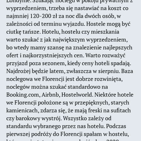
Londynie. Szukając noclegu w pokoju prywatnym z
wyprzedzeniem, trzeba się nastawiać na koszt co
najmniej 120-200 zł za noc dla dwóch osób, w
zależności od terminu wyjazdu. Hostele mogą być
ciutkę tańsze. Hotelu, hostelu czy mieszkania
warto szukać z jak największym wyprzedzeniem,
bo wtedy mamy szansę na znalezienie najlepszych
ofert i najkorzystniejszych cen. Warto rozważyć
przyjazd poza sezonem, kiedy ceny hoteli spadają.
Najdrożej będzie latem, zwłaszcza w sierpniu. Baza
noclegowa we Florencji jest dobrze rozwinięta,
noclegów można szukać standardowo na
Booking.com, Airbnb, Hostelworld. Niektóre hotele
we Florencji położone są w przepięknych, starych
kamienicach, zdarza się, że mają freski na sufitach
czy barokowy wystrój. Wszystko zależy od
standardu wybranego przez nas hotelu. Podczas
pierwszej podróży do Florencji spałam w hostelu,