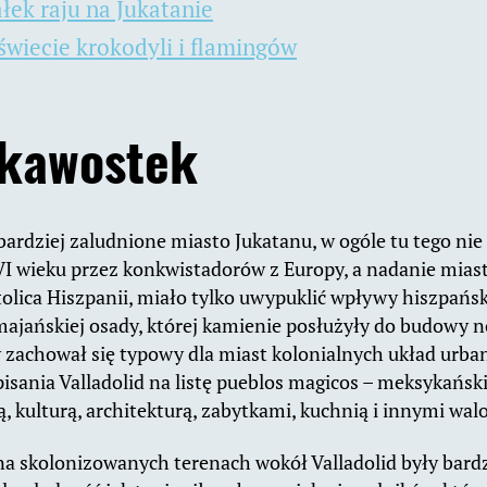
łek raju na Jukatanie
świecie krokodyli i flamingów
ekawostek
bardziej zaludnione miasto Jukatanu, w ogóle tu tego nie 
I wieku przez konkwistadorów z Europy, a nadanie miast
olica Hiszpanii, miało tylko uwypuklić wpływy hiszpański
ajańskiej osady, której kamienie posłużyły do budowy n
 zachował się typowy dla miast kolonialnych układ urbani
ania Valladolid na listę pueblos magicos – meksykański
ą, kulturą, architekturą, zabytkami, kuchnią i innymi wal
a skolonizowanych terenach wokół Valladolid były bard