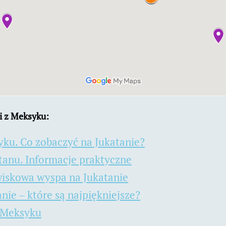
i z Meksyku:
yku. Co zobaczyć na Jukatanie?
tanu. Informacje praktyczne
awiskowa wyspa na Jukatanie
nie – które są najpiękniejsze?
 Meksyku