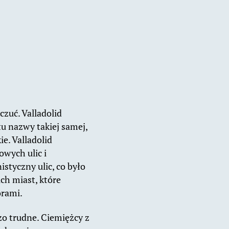
czuć. Valladolid
u nazwy takiej samej,
e. Valladolid
owych ulic i
styczny ulic, co było
ch miast, które
orami.
zo trudne. Ciemiężcy z