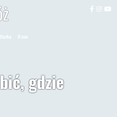
óż
lturka
O nas
bić, gdzie