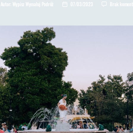
Autor:
Wypisz Wymaluj Podróż
07/03/2023
Brak koment
tor
Data
isu
wpisu