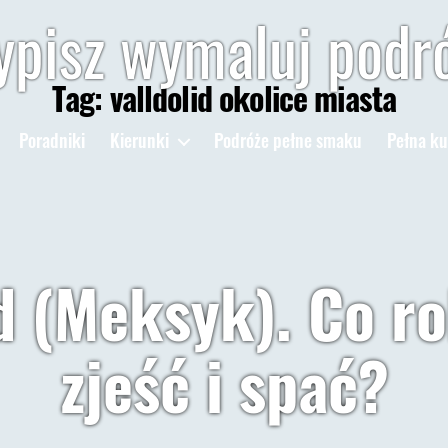
pisz wymaluj podr
Tag:
valldolid okolice miasta
Poradniki
Kierunki
Podróże pełne smaku
Pełna ku
d (Meksyk). Co ro
zjeść i spać?