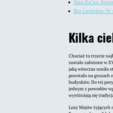
Sian Ka’an. Kawa
Rio Lagartos. W 
Kilka ci
Chociaż to trzecie naj
zostało założone w XV
jaką wówczas nosiła st
powstało na gruzach m
budynków. Do tej pory
jednym z powodów wpis
wyróżniają się tradycj
Losy Majów żyjących n