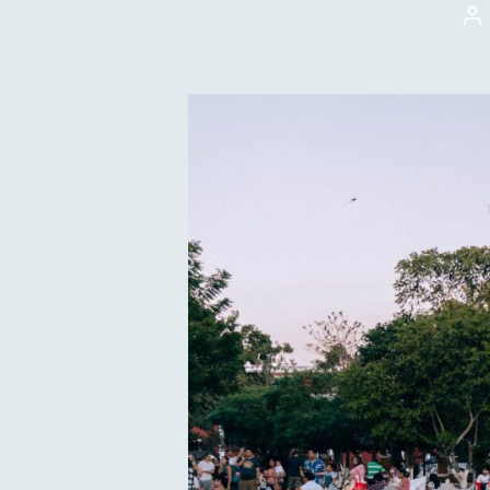
Au
wp